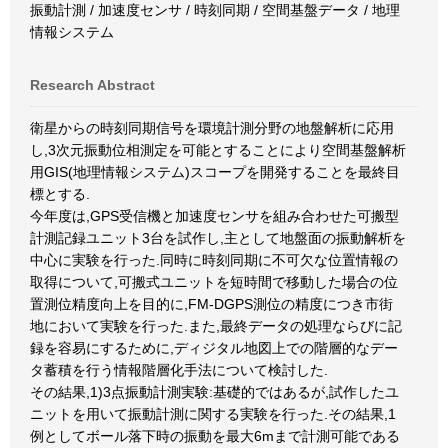
振動計測 / 加速度センサ / 時刻同期 / 空間基盤データ / 地理
情報システム
Research Abstract
衛星からの時刻同期信号を環境計測分野の地盤解析に応用
し,3次元振動位相測定を可能とすることにより空間基盤解析
用GIS(地理情報システム)スコープを開発することを最終目
標とする.
今年度は,GPS受信機と加速度センサを組み合わせた可搬型
計測記録ユニット3台を試作し,主として地盤面の振動解析を
中心に実験を行った.同時に時刻同期に不可欠な位置情報の
取得について,可搬式ユニットを短時間で移動した場合の位
置測位精度向上を目的に,FM-DGPS測位の精度につき市街
地において実験を行った.また,最終データの処理ならびに記
録を容易にするために,ディジタル地図上での階層的なデー
タ蓄積を行う情報階層化手法について検討した.
その結果,1)3点振動計測実験:基礎的ではあるが,試作したユ
ニットを用いて振動計測に関する実験を行った.その結果,1
例としてボール落下時の振動を最大6mまで計測可能である