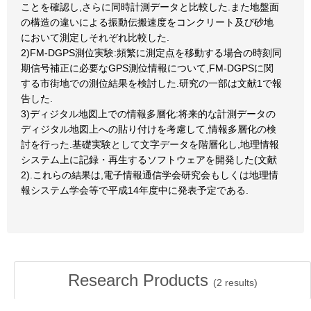
ことを確認し,さらに同時計測データと比較した.また地盤面
の構造の違いによる振動伝搬速度をコンクリート及び砂地
において測定しそれぞれ比較した.
2)FM-DGPS測位実験:頻繁に測定点を移動する場合の時刻同
期信号補正に必要なGPS測位情報について,FM-DGPSに関
する市街地での測位結果を検討した.研究の一部は文献1で報
告した.
3)ディジタル地図上での情報多層化:将来的な計測データの
ディジタル地図上への貼り付けを考慮して,情報多層化の検
討を行った.基礎実験として文字データを階層化し,地理情報
システム上に記録・再生するソフトウェアを開発した(文献
2).これらの結果は,電子情報通信学会研究会もしくは地理情
報システム学会等で平成14年度中に発表予定である.
Research Products
(
2
results)