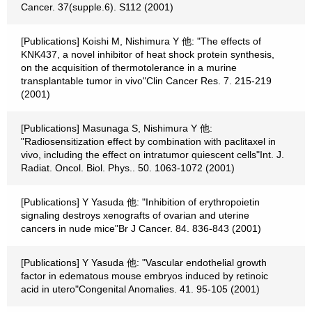
Cancer. 37(supple.6). S112 (2001)
[Publications] Koishi M, Nishimura Y 他: "The effects of
KNK437, a novel inhibitor of heat shock protein synthesis,
on the acquisition of thermotolerance in a murine
transplantable tumor in vivo"Clin Cancer Res. 7. 215-219
(2001)
[Publications] Masunaga S, Nishimura Y 他:
"Radiosensitization effect by combination with paclitaxel in
vivo, including the effect on intratumor quiescent cells"Int. J.
Radiat. Oncol. Biol. Phys.. 50. 1063-1072 (2001)
[Publications] Y Yasuda 他: "Inhibition of erythropoietin
signaling destroys xenografts of ovarian and uterine
cancers in nude mice"Br J Cancer. 84. 836-843 (2001)
[Publications] Y Yasuda 他: "Vascular endothelial growth
factor in edematous mouse embryos induced by retinoic
acid in utero"Congenital Anomalies. 41. 95-105 (2001)