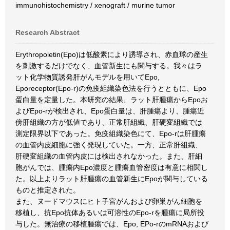
immunohistochemistry / xenograft / murine tumor
Research Abstract
Erythropoietin(Epo)は低酸素により誘導され、赤血球の産生
を刺激するだけでなく、血管新生にも関与する。我々はラ
ット化学物質誘発肝がんモデルを用いてEpo,
Eporeceptor(Epo-r)の免疫組織染色法を行うとともに、Epo
蛋白量を定量した。本研究の結果、ラット肝腫瘍からEpoお
よびEpo-rが検出され、Epo蛋白量は、肝腫瘍より、腫瘍近
傍肝組織の方が低値であり、正常肝組織、肝硬変組織では
測定限界以下であった。免疫組織染色にて、Epo-rは肝腫瘍
の血管内皮細胞に強く発現していた。一方、正常肝組織、
肝硬変組織の血管内皮には検出されなかった。また、肝細
胞がんでは、腫瘍内Epo濃度と腫瘍血管密度は有意に相関し
た。以上よりラット肝腫瘍の血管新生にEpoが関与している
ものと推定された。
また、ヌードマウスにヒト子宮がんおよび卵巣がん細胞を
移植し、抗Epo抗体あるいは可溶性のEpo-rを腫瘍に局所投
与した。無治療の移植腫瘍では、Epo, EPo-rのmRNAおよび