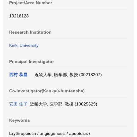
Project/Area Number
13218128
Research Institution
Kinki University
Principal Investigator
西村 恭昌
近畿大学, 医学部, 教授 (00218207)
Co-Investigator(Kenkyū-buntansha)
安田 佳子
近畿大学, 医学部, 教授 (10025629)
Keywords
Erythropoietin / angiogenesis / apoptosis /