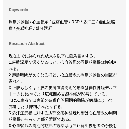
Keywords
周期的動揺 / 心血管系 / 皮膚血管 / RSD / 多汗症 / 虚血後脳
症 / 交感神経 / 部分遮断
Research Abstract
現在までに得られた成果を以下に箇条書きする。
1.麻酔深度が深くなるほど、心血管系の周期的動揺は抑制さ
れる。
2.麻酔時間が長くなるほど、心血管系の周期的動揺の回復が
遅れる。
3.上肢もしくは下肢の皮膚血管周期的動揺は体性神経デルマ
トームに比べてより広範囲め交感神経が関与している。
4.RSD患者では患部の皮膚血管周期的動揺が病期によって
亢進したり抑制されたりする。
5.多汗症患者に対する胸部交感神経焼灼術は心血管系の周期
的動揺からみると部分遮断である。
6.心血管系の周期的動揺の観察は心停止蘇生後患者の予後を