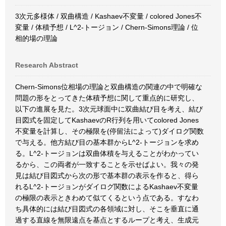
3次元多様体 / 双曲構造 / Kashaev不変量 / colored Jones不
変量 / 体積予想 / L^2-トージョン / Chern-Simons理論 / 位
相的場の理論
Research Abstract
Chern-Simons位相場の理論と双曲構造の関連の中で明確な
問題の形をとってきた体積予想に関して重点的に研究し、
以下の進展を見た。3次元球面中に双曲結び目を考え、結び
目図式を固定してKashaevのR行列を用いてcolored Jones
不変量を計算し、その極限を(停留法によって)ダイログ関数
で与える。他方結び目の基本群からL^2-トージョンを求め
る。L^2-トージョンは双曲体積を与えることがわかってい
るから、この両者が一致することを示せばよい。我々の発
見は結び目図式から次の形で基本群の表示を作ると、得ら
れるL^2-トージョンがダイログ関数によるKashaev不変量
の極限の表示ときわめて似てくるという点である。すなわ
ち具体的には結び目図式の各領域に対し、そこを垂直に通
過する直線を無限遠点を基点とするループと考え、生成元