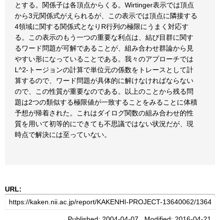
とする。関係子は各頂点からくる。Wirtinger表示では頂点
から3元関係式がえられるが、この表示では頂点に隣接する
4領域に関する関係式となりR行列の極限にうまく対応す
る。この表示のもう一つの重要な利点は、結び目群に関す
るワード問題が可解であることが、組み合わせ群論から見
やすい形になっていることである。我々のアプローチでは
L^2-トージョンの計算で単位元の係数をトレースとして計
算するので、ワード問題が具体的に解けなければならない
ので、この性質が重要なのである。以上のことから残る問
題は2つの類似する極限値が一致することをみることに体積
予想が帰着された。これはダイログ関数の組み合わせ的性
質を用いて初等的にできても不思議ではない状況だが、現
時点で解決には至っていない。
URL:
Published: 2004-04-07 Modified: 2016-04-21