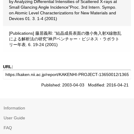
by Analyzing Differential Intensities of Scattered X-rays at
Small Glancing Angle Incidence"Proc. 3rd Intern. Sympo.
on Atomic Level Characterizations for New Materials and
Devices 01. 3. 1-4 (2001)
[Publications] 藤居義和: "結晶成長表面の微小角入射X線散乱
による解析法の研究"神戸ベンチャー・ビジネス・ラボラト
リー年表. 6. 19-24 (2001)
URL:
Published: 2003-04-03 Modified: 2016-04-21
Information
User Guide
FAQ