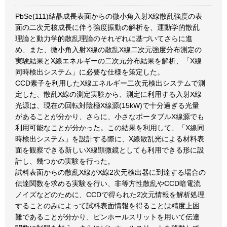
PbSe(111)結晶成長表面からの微小角入射X線散乱強度の表
面の二次元核成長に伴う強度振動の解析を、運動学的散乱
理論と動力学的散乱理論のそれぞれに基づいてさらに進
め、また、微小角入射X線の散乱X線二次元強度分布測定の
実験結果とX線エネルギーの二次元分布結果を解析、「X線
同時検出システム」に必要な仕様を策定した。
CCD素子を利用したX線エネルギー二次元検出システムで測
定した、散乱X線の測定実験から、測定に利用する入射X線
光源は、現在の回転対陰極X線源(15kW)で十分過ぎる光量
があることが分かり、さらに、小さなポータブルX線源でも
利用可能なことが分かった。この結果を利用して、「X線同
時検出システム」を設計する際に、X線散乱光による材料表
面を観察できる新しいX線顕微鏡としても利用できる形に設
計し、幾つかの実験を行った。
試料表面からの散乱X線がX線2次元検出器に到達する場合の
伝達関数を求める実験を行い、非等方性散乱やCCD暗電流
ノイズなどのために、CCDで得られた2次元情報を解析処理
することのみによって試料表面情報を得ることは精度上困
難であることが分かり、ピンホールスリットを用いて伝達