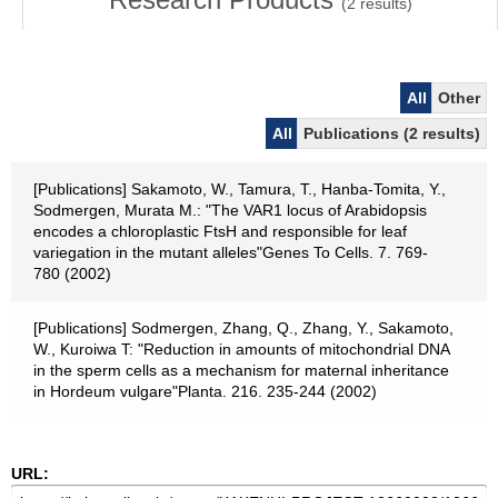
(
2
results)
All
Other
All
Publications (2 results)
[Publications] Sakamoto, W., Tamura, T., Hanba-Tomita, Y.,
Sodmergen, Murata M.: "The VAR1 locus of Arabidopsis
encodes a chloroplastic FtsH and responsible for leaf
variegation in the mutant alleles"Genes To Cells. 7. 769-
780 (2002)
[Publications] Sodmergen, Zhang, Q., Zhang, Y., Sakamoto,
W., Kuroiwa T: "Reduction in amounts of mitochondrial DNA
in the sperm cells as a mechanism for maternal inheritance
in Hordeum vulgare"Planta. 216. 235-244 (2002)
URL: