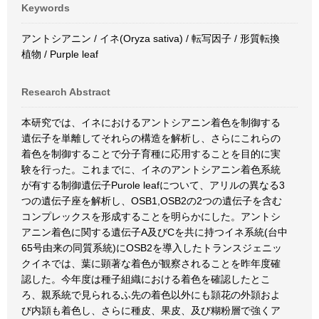
Keywords
アントシアニン / イネ(Oryza sativa) / 転写因子 / 形質転換
植物 / Purple leaf
Research Abstract
本研究では、イネにおけるアントシアニン着色を制御する
遺伝子を単離してそれらの構造を解析し、さらにこれらの
着色を制御することで分子育種に応用することを目的に実
験を行った。これまでに、イネのアントシアニン着色系統
が有する制御遺伝子Purole leafについて、アリルの異なる3
つの遺伝子座を解析し、OSB1,OSB2の2つの遺伝子を含む
コンプレックスを形成することを明らかにした。アントシ
アニン着色に関する遺伝子A及びCを共に持つイネ系統(台中
65号由来の同質系統)にOSB2を導入したトランスジェニッ
クイネでは、葉に顕著な着色が観察されることを昨年度確
認した。今年度は種子組織における着色を確認したとこ
ろ、親系統で見られるふ先の着色以外にも頴花の外頴およ
び内頴も着色し、さらに種皮、果皮、及び糊粉層で強くア