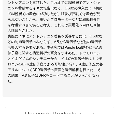
ントシアニンを蓄積した。これまでに糊粉層でアントシァ
ニンを蓄積するイネの報告はなく、OSB2の導入により初め
て糊粉層での着色に成功したが、胚及び胚乳では着色が見
られないことから、用いたプロモーターなどに組織特異性
を考慮すべきであると考え、これらは実用化へ向けた今後
の課題とされた。
実際にイネにアントシアニン着色を誘導するには、OSB2な
どの制御遺伝子のみならず、A及びC遺伝子など他の遺伝子
も導入する必要がある。本研究ではPurple leaf以外にもA遺
伝子座に関する構造解析の研究をすすめた。トウモロコシ
とイネゲノムのシンテニーから、イネのA遺伝子座はトウモ
ロコシのDFR遺伝子座である可能性が高く、A遺伝子座の各
アリルについてDFR遺伝子の変異と遺伝解析を行った。そ
の結果、A遺伝子はDFRをコードすることが明らかとなっ
た。
Research Products