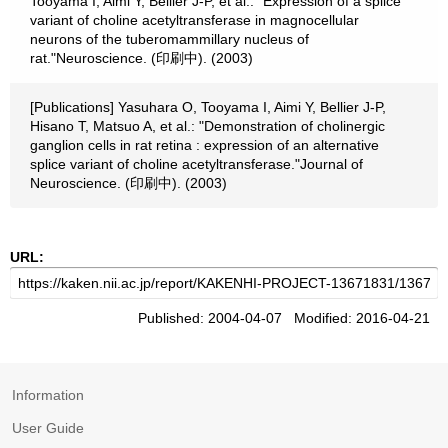
Tooyama I, Aimi Y, Bellier J-P, et al.: "Expression of a splice
variant of choline acetyltransferase in magnocellular
neurons of the tuberomammillary nucleus of
rat."Neuroscience. (印刷中). (2003)
[Publications] Yasuhara O, Tooyama I, Aimi Y, Bellier J-P,
Hisano T, Matsuo A, et al.: "Demonstration of cholinergic
ganglion cells in rat retina : expression of an alternative
splice variant of choline acetyltransferase."Journal of
Neuroscience. (印刷中). (2003)
URL:
Published: 2004-04-07 Modified: 2016-04-21
Information
User Guide