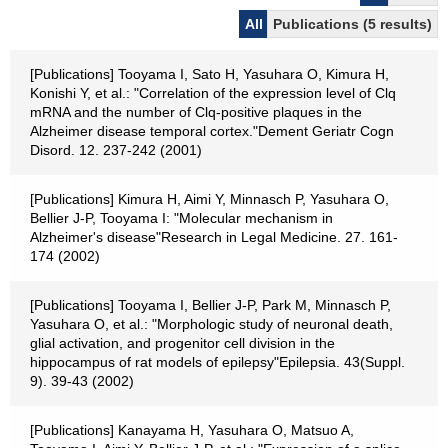
All
Publications (5 results)
[Publications] Tooyama I, Sato H, Yasuhara O, Kimura H,
Konishi Y, et al.: "Correlation of the expression level of Clq
mRNA and the number of Clq-positive plaques in the
Alzheimer disease temporal cortex."Dement Geriatr Cogn
Disord. 12. 237-242 (2001)
[Publications] Kimura H, Aimi Y, Minnasch P, Yasuhara O,
Bellier J-P, Tooyama I: "Molecular mechanism in
Alzheimer's disease"Research in Legal Medicine. 27. 161-
174 (2002)
[Publications] Tooyama I, Bellier J-P, Park M, Minnasch P,
Yasuhara O, et al.: "Morphologic study of neuronal death,
glial activation, and progenitor cell division in the
hippocampus of rat models of epilepsy"Epilepsia. 43(Suppl.
9). 39-43 (2002)
[Publications] Kanayama H, Yasuhara O, Matsuo A,