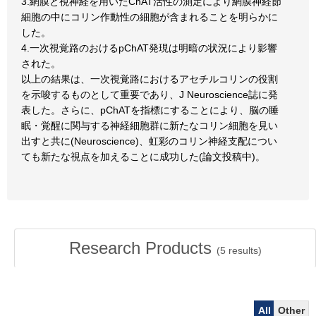
3.網膜と視神経を用いたChAT活性の測定により網膜神経節
細胞の中にコリン作動性の細胞が含まれることを明らかに
した。
4.一次視覚路のおけるpChAT発現は明暗の状況により影響
された。
以上の結果は、一次視覚路におけるアセチルコリンの役割
を示唆するものとして重要であり、J Neuroscience誌に発
表した。さらに、pChATを指標にすることにより、脳の睡
眠・覚醒に関与する神経細胞群に新たなコリン細胞を見い
出すと共に(Neuroscience)、虹彩のコリン神経支配につい
ても新たな視点を加えることに成功した(論文投稿中)。
Research Products
(
5
results)
All
Other