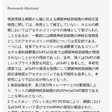
Research Abstract
視覚情報を網膜から脳に伝える網膜神経節細胞の神経伝達
物質に関しては、依然として確立していない。カエルの網
膜においてはアセチルコリンがその候補として挙げられた
ことがあるが、一般的には網膜神経節細胞の神経伝達物質
としてのアセチルコリンの役割については否定的である。
一つには、従来アセチルコリンの合成酵素であるコリンア
セチル基転移酵素(ChAT)の抗体では網膜神経節細胞が標識
されないことがその理由であった。近年、我々はChATの新
しいスプライス異型を同定し、pChATと命名した。本研究
課題では、pChATの発現を指標にして網膜神経節細胞の神
経伝達物質がアセチルコリンである可能性を追求した。本
研究により下記の点が明らかとなった。
1.免疫組織化学、及び逆行性トレーサーとの2重標識によ
り、ラットの網膜神経節細胞の約20%がpChAT陽性である
ことを明らかとなった。
2.ウェスタン・ブロット法とRT-PCR法により、網膜におけ
るpChATタンパク及びそのmRNAの発現が確認された。