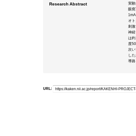
実験
Research Abstract
眼窩
1m
オト
刺激
神経
は約
度5
次い
した
導路
URL: