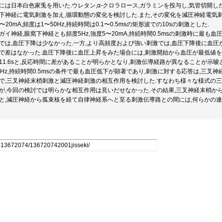
には日本白色家兎を用いた.ウレタン,α-クロラロース,ガラミンを投与し,気管切開した
下神経に電気刺激を加え,循環動態の変化を検討した.また,その変化を減圧神経電気
A〜20mA,頻度は1〜50Hz,持続時間は0.1〜0.5msの矩形波での10sの刺激とした.
ガイ神経,眼窩下神経とも頻度5Hz,強度5〜20mA,持続時間0.5msの刺激時に最
では,血圧下降は少なかった.一方,より高頻度および強い刺激では,血圧下降後に血圧
で差はなかった.血圧下降後に血圧上昇をみた場合には,刺激開始から血圧が最低値を示
11.6sと,反応時間に差があることが明らかとなり,刺激伝導経路が異なることが示唆さ
0Hz,持続時間0.5msの条件で最も血圧低下が顕著であり,刺激に対する応答は,三叉
で,三叉神経末梢刺激と減圧神経刺激の相互作用を検討した.すなわち様々な様式の
が,今回の検討では明らかな相互作用は見いだせなかった.その結果,三叉神経末梢
と,減圧神経から孤束核を経て自律神経系へと至る刺激伝導路との間には,何らかの連