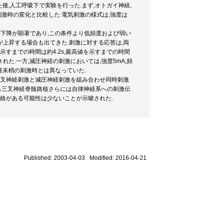
後,人工呼吸下で実験を行った.まず,オトガイ神経,
刺激時の変化と比較した.電気刺激の様式は,強度は
も血圧下降が顕著であり,この条件より低頻度および弱い
が上昇する場合も出てきた.刺激に対する応答は,両
すまでの時間は約4.2s,最高値を示すまでの時間
れた.一方,減圧神経の刺激においては,強度5mA,頻
神経末梢の刺激時とは異なっていた.
三叉神経刺激と減圧神経刺激を組み合わせ同時刺激
から三叉神経脊髄路核さらには自律神経系への刺激伝
絡がある可能性は少ないことが示唆された.
Published: 2003-04-03 Modified: 2016-04-21