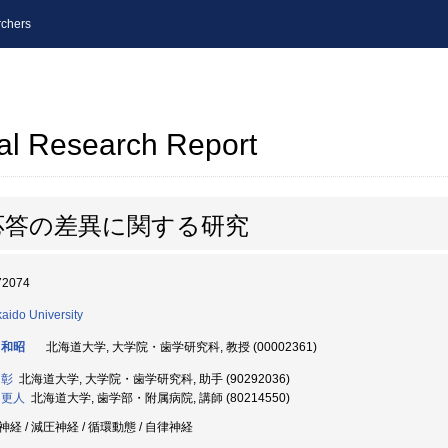
chers
al Research Report
応答の差異に関する研究
72074
aido University
 和昭
北海道大学, 大学院・歯学研究科, 教授 (00002361)
 彰
北海道大学, 大学院・歯学研究科, 助手 (90292036)
 更人
北海道大学, 歯学部・附属病院, 講師 (80214550)
神経 / 減圧神経 / 循環動態 / 自律神経