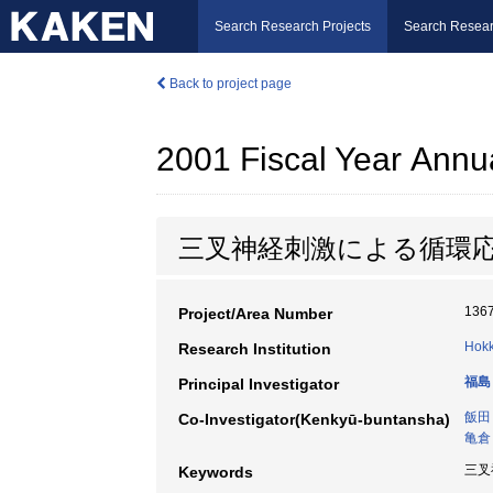
Search Research Projects
Search Resear
Back to project page
2001 Fiscal Year Annu
三叉神経刺激による循環
136
Project/Area Number
Hokk
Research Institution
福島
Principal Investigator
飯田
Co-Investigator(Kenkyū-buntansha)
亀倉
三叉
Keywords