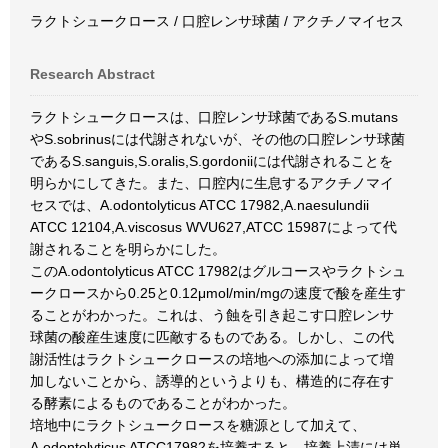
ラクトシュークロース / 口腔レンサ球菌 / アクチノマイセス
Research Abstract
ラクトシュークロースは、口腔レンサ球菌であるS.mutans
やS.sobrinusには代謝されないが、その他の口腔レンサ球菌
であるS.sanguis,S.oralis,S.gordoniiには代謝されることを
明らかにしてきた。また、口腔内に生息するアクチノマイ
セスでは、A.odontolyticus ATCC 17982,A.naesulundii
ATCC 12104,A.viscosus WVU627,ATCC 15987によって代
謝されることを明らかにした。
このA.odontolyticus ATCC 17982はグルコースやラクトシュ
ークロースから0.25と0.12μmol/min/mgの速度で酸を産生す
ることがわかった。これは、う蝕を引き起こす口腔レンサ
球菌の酸産生速度に匹敵するものである。しかし、この代
謝活性はラクトシュークロースの培地への添加によって増
加しないことから、誘導的というよりも、構造的に存在す
る酵素によるものであることがわかった。
培地中にラクトシュークロースを糖源として加えて、
A.odontolyticus ATCC17982を培養すると、培養上清には単