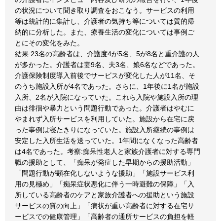
の状況について聞き取り調査をおこなう。サービスの利用
等は統計的に集計し、介護者の気持ち等については質的帰
納的に分析した。また、療養生活の変化については事例ご
とにその変化をみた。
結果:23名の高齢者は、介護度4が5名、5が8名と重介護の人
が多かった。介護者は妻9名、夫3名、娘6名などであった。
介護保険制度導入前後でサービスが変化した人が11名、そ
のうち施設入所が4名であった。さらに、1年後に1名が施設
入所、2名が入院になっていた。これら入院や施設入所の理
由は徘徊や暴力という問題行動であった。介護者はやむに
やまれず入所サービスを利用していた。施設から在宅に戻
った事例は寝たきりになっていた。施設入所継続の事例は
安定した入所生活を送っていた。1年間になくなった高齢者
は4名であった。考察:痴呆性老人と家族介護者に対する専門
職の援助として、「痴呆が発症した早期からの援助活動」
「問題行動が顕在化しないような援助」「施設サービス利
用の見極め」「痴呆症状悪化に伴う一時避難の保障」「入
所している高齢者のケアと家族介護者への援助という施設
サービスの質の向上」「病状が重い高齢者に対する在宅サ
ービスでの健康管理」「高齢者の通所サービスの負担を軽