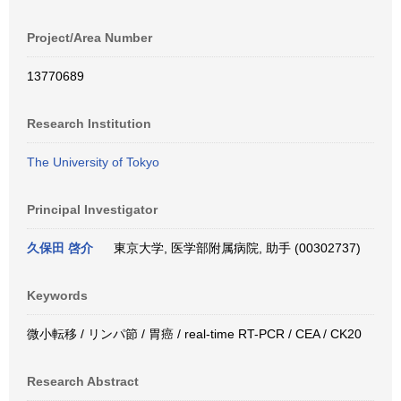
Project/Area Number
13770689
Research Institution
The University of Tokyo
Principal Investigator
久保田 啓介
東京大学, 医学部附属病院, 助手 (00302737)
Keywords
微小転移 / リンパ節 / 胃癌 / real-time RT-PCR / CEA / CK20
Research Abstract