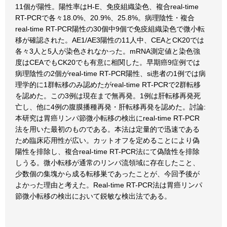
11個が陽性。陽性率はH-E、免疫組織染色、複合real-time
RT-PCRで各々18.0%、20.9%、25.8%。病理陰性・複合
real-time RT-PCR陽性の30個中9個で免疫組織染色で微小転
移が確認された。AE1/AE3陽性の11人中、CEAとCK20では
各々3人と5人が染色されなかった。mRNA測定値と染色強
度はCEAでもCK20でも有意に相関した。早期癌9症例では
病理陰性の2個がreal-time RT-PCR陽性、si患者の1例では病
理学的に1群転移のみ認めたがreal-time RT-PCRで2群転移
を認めた。この3例は現在まで無再発。1例は肝転移再発死
亡し、他に4例の腹膜播種再発・肝転移再発を認めた。討論:
本研究は胃癌リンパ節微小転移の検出にreal-time RT-PCR
法を用いた最初のものである。本法は定量的で迅速である
ため臨床応用性が広い。カットオフを定めることにより偽
陽性を排除し、複合real-time RT-PCR法にて偽陰性を排除
しうる。微小転移が通常のリンパ流領域に存在したこと、
少数個の集塊から成る転移巣であったことが、今回予後が
よかった理由と考えた。Real-time RT-PCR法は胃癌リンパ
節微小転移の検出において鋭敏な検出法である。