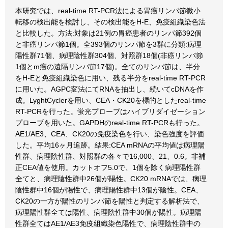
本研究では、real-time RT-PCR法による胃癌リンパ節微小
転移の検出能を検討し、その検出能をH-E、免疫組織染色法
と比較した。方法:対象は21例の胃癌患者のリンパ節392個
と非癌リンパ節1個。全393個のリンパ節を3群に分類:病理
陽性群71個、病理陰性群304個、対照群18個(非癌リンパ節
1個とm癌の遠隔リンパ節17個)。全てのリンパ節は、半分
をH-Eと免疫組織染色に用い、残る半分をreal-time RT-PCR
に用いた。AGPC変法にてRNAを抽出し、続いてcDNAを作
成。LyghtCyclerを用い、CEA・CK20を標的としたreal-time
RT-PCRを行った。蛍光プローブはハイブリダイゼーション
プローブを用いた。GAPDHのreal-time RT-PCRも行った。
AE1/AE3、CEA、CK20の免疫染色を行い、染色強度を評価
した。平均16ヶ月追跡。結果:CEA mRNAの平均値は病理陽
性群、病理陰性群、対照群の各々で16,000、21、0.6。非補
正CEA値を使用。カットオフ5.0で、1個を除く病理陽性群
全てと、病理陰性群中26個が陽性。CK20 mRNAでは、病理
陰性群中16個が陽性で、病理陽性群中13個が陰性。CEA、
CK20の一方が陽性のリンパ節を陽性と判定する解析法で、
病理陽性群全ては陽性、病理陰性群中30個が陽性。病理陽
性群全てはAE1/AE3免疫組織染色陽性で、病理陰性群中の