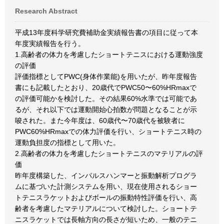
Research Abstract
平成13年度科学研究費補助金実績報告書の項目に従って本
年度実績報告を行う。
1.高齢者の体力を考慮したショートテニスにおける運動強度
の評価
評価指標としてPWC(身体作業能)を用いたが、昨年度報告
書にも記載したとおり、20歳代でPWC50〜60%HRmaxで
の評価可能かを検討した。その結果60%水準では可能であ
るが、それ以下では運動開始心拍数が問題となることが示
唆された。また今年度は、60歳代〜70歳代を被験者に
PWC60%HRmaxでの体力評価を行い、ショートテニス時の
運動負担度の指標として用いた。
2.高齢者の体力を考慮したショートテニスのマテリアルの評
価
昨年度構築した、インパルスハンマーと振動解析プログラ
ムに基づいた計測システムを用い、現在使用されるショー
トテニスラケットおよびボールの振動特性評価を行い、高
齢者を考慮したマテリアルについて検討した。ショートテ
ニスラケットでは長軸方向の長さが短いため、一般のテニ