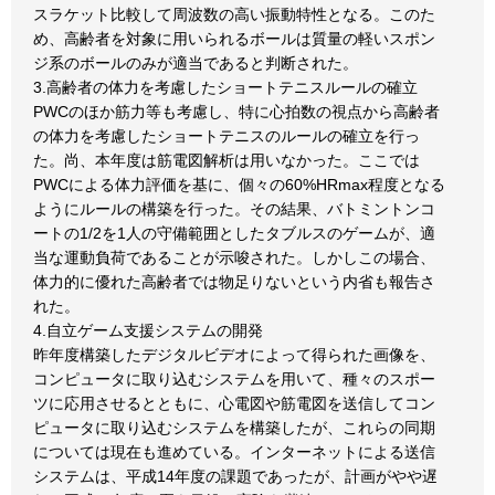
スラケット比較して周波数の高い振動特性となる。このた
め、高齢者を対象に用いられるボールは質量の軽いスポン
ジ系のボールのみが適当であると判断された。
3.高齢者の体力を考慮したショートテニスルールの確立
PWCのほか筋力等も考慮し、特に心拍数の視点から高齢者
の体力を考慮したショートテニスのルールの確立を行っ
た。尚、本年度は筋電図解析は用いなかった。ここでは
PWCによる体力評価を基に、個々の60%HRmax程度となる
ようにルールの構築を行った。その結果、バトミントンコ
ートの1/2を1人の守備範囲としたタブルスのゲームが、適
当な運動負荷であることが示唆された。しかしこの場合、
体力的に優れた高齢者では物足りないという内省も報告さ
れた。
4.自立ゲーム支援システムの開発
昨年度構築したデジタルビデオによって得られた画像を、
コンピュータに取り込むシステムを用いて、種々のスポー
ツに応用させるとともに、心電図や筋電図を送信してコン
ピュータに取り込むシステムを構築したが、これらの同期
については現在も進めている。インターネットによる送信
システムは、平成14年度の課題であったが、計画がやや遅