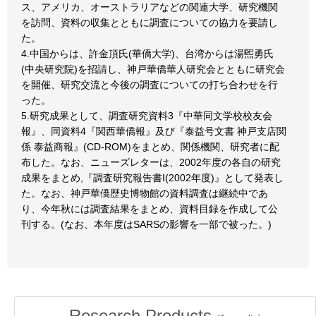
ス、アメリカ、オーストラリアなどの関連大学、研究機関
を訪問、資料の収集とともに調査についての協力を要請し
た。
4.中国からは、許金頂氏(華僑大学)、台湾からは湯煕勇氏
(中央研究院)を招請し、神戸華僑華人研究会とともに研究会
を開催、研究交流と今後の調査についての打ち合わせを行
った。
5.研究成果として、調査研究資料3『中華同文学校校友会
報』、同資料4『関西華僑報』及び『泰益号文書 神戸支店関
係 泰益商報』(CD-ROM)をまとめ、関係機関、研究者に配
布した。なお、ニューズレターは、2002年度の各自の研究
成果をまとめ,『調査研究報告書I(2002年度)』として発表し
た。なお、神戸華僑歴史博物館の資料調査は継続中であ
り、今年秋には調査結果をまとめ、資料目録を作成して公
刊する。(なお、本年度はSARSの影響を一部で被った。)
Research Products