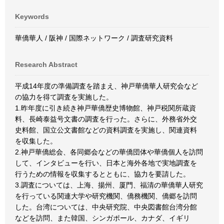
Keywords
華僑華人 / 阪神 / 国際ネットワーク / 調査研究資料
Research Abstract
平成14年度の準備調査を踏まえ、神戸華僑華人研究会など
の協力を得て調査を実施した。
1.昨年度に引き続き神戸華僑歴史博物館、神戸税関所蔵資
料、長崎泰益号文書の調査を行った。さらに、外務省外交
史料館、国立公文書館などの資料調査を実施し、関連資料
を収集した。
2.神戸華僑総会、各同郷会などの華僑団体や華僑個人を訪問
して、インタビューを行い、日本と海外各地で実地調査を
行うための情報を収集するとともに、協力を要請した。
3.調査については、上海、揚州、厦門、福清の華僑華人研究
を行っている関連大学や研究機関、僑務機関、僑郷を訪問
した。台湾については、中央研究院、中央図書館台湾分館
などを訪問、また韓国、シンガポール、カナダ、イギリ