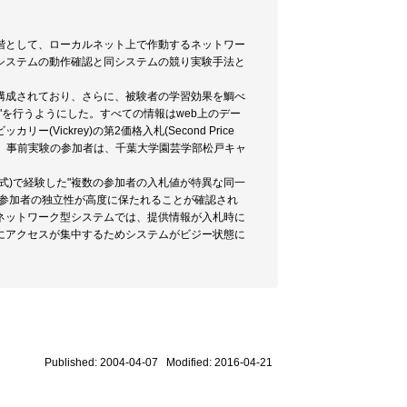
階として、ローカルネット上で作動するネットワー
システムの動作確認と同システムの競り実験手法と
構成されており、さらに、被験者の学習効果を鯛べ
を行うようにした。すべての情報はweb上のデー
ckrey)の第2価格入札(Second Price
。なお、事前実験の参加者は、千葉大学園芸学部松戸キャ
式)で経験した"複数の参加者の入札値が特異な同一
験参加者の独立性が高度に保たれることが確認され
ネットワーク型システムでは、提供情報が入札時に
にアクセスが集中するためシステムがビジー状態に
Published: 2004-04-07 Modified: 2016-04-21