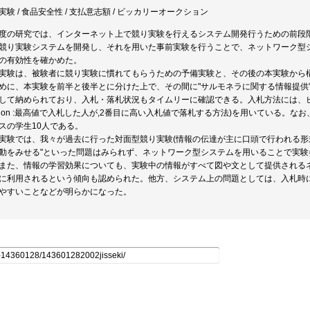
実験 / 食品安全性 / 支払意志額 / ビッカリーオークション
度の研究では、インターネット上で競り実験を行えるシステム開発行うための前段
競り実験システムを開発し、それを用いた事前実験を行うことで、ネットワーク型
の有効性を確かめた。
実験は、被験者に競り実験に慣れてもらうための予備実験と、その後の本実験から
めに、本実験を前半と後半とに分けた上で、その間に"サルモネラに関する情報提供"
して納められており、入札・落札状況もタイムリーに確認できる。入札方法には、ビッカリー(Vi
ction :最高値で入札した人が,2番目に高い入札値で落札する方法)を用いている
スの学生10人である。
実験では、我々が過去に行った対面型競り実験(情報の伝達が主に口頭で行われる形
動をみせる"といった問題はみられず、ネットワーク型システムを用いることで実
また、情報の学習効果についても、実験中の情報がすべて図や文として提供される
に利用されるという傾向も認められた。他方、システム上の問題としては、入札時
やすいことなどが明らかになった。