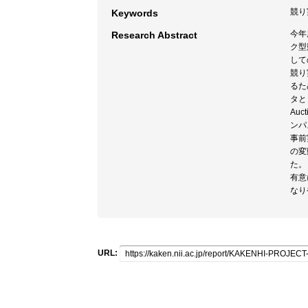
競り
Keywords
今年
Research Abstract
ク型
して
競り
るた
タと
Au
ンパ
事前
の変
た。
有意
なり
URL: