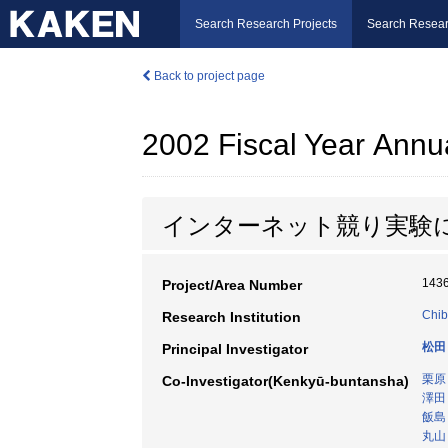
Search Research Projects
Search Resear
Back to project page
2002 Fiscal Year Annu
インターネット競り実験
143
Project/Area Number
Chib
Research Institution
松田
Principal Investigator
栗原
Co-Investigator(Kenkyū-buntansha)
澤田
飯島
丸山