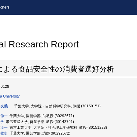
chers
al Research Report
による食品安全性の消費者選好分析
60128
a University
 友義
千葉大学, 大学院・自然科学研究科, 教授 (70159151)
 伸一
千葉大学, 園芸学部, 助教授 (80292671)
 学
帯広畜産大学, 畜産学部, 教授 (60142791)
 淳一
東京工業大学, 大学院・社会理工学研究科, 教授 (80151223)
 敦史
千葉大学, 園芸学部, 講師 (90292672)