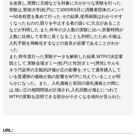
を改善し,実際に主婦などを対象に大がかりな実験を行った.
実験は,聖徳大学(松戸)にて2003年8月に消費者団体のメンバ
ー50名程度を集めて行った.その結果,使用画面はわかりやす
くなったものの,競りを中止する者の扱いに欠点があること
などが判明した.また,昨年の少人数の実験に比べ,所要時間が
人数に比例して非常に長くなることも判明したため,今後は,
入札手順を簡略化するなどの改良が必要であることがわか
った.
また,昨年度行った実験データを解析した結果,WTPの決定要
因として,実験会場ダミー(松戸)と性別ダミー(男性),サルモ
ネラ汚染率の主観的評価が正の影響を,そして通常購入して
いる普通卵の価格が負の影響をWTPに与えていることが明
らかになった。また、入札価格と前回の落札価格との間に
は,強い正の相関関係が計測され,入札回数が進むにつれて
WTPの変動を説明できる部分が小さくなる傾向が見られた.
URL: