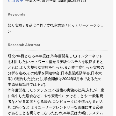
丸山 敦史
千葉大学, 園芸学部, 講師 (90292672)
Keywords
競り実験 / 食品安全性 / 支払意志額 / ビッカリーオークショ
ン
Research Abstract
研究2年目となる本年度は,昨年度開発した(インターネット
を利用した)ネットワーク型せり実験システムを改良すると
ともに,より大規模な実験を行った.また昨年度行った実験の
分析を進め,その結果を関連学会(日本農業経済学会,日本大
学)で報告した(ただし,学会開催は2004年3月末であるため,
本原稿執筆時では予定).
昨年度開発したシステムは,小規模の実験の結果,入札が一度
に集中した場合などにやや安定性に欠けることや,一般消費
者などが参加者となる場合,コンピュータに不慣れな者が入
札に惑うなど,よりユーザーフレンドリーな画面にする必要
があることも明らかになったため,本年度は大幅にシステム