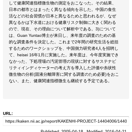
して健康関連指標微生物の測定をおこなった。その結果、
日本の都市とはまったく異なる傾向を示した。中国の食生
活などの社会習慣が日本と異なるためと思われるが、なぜ
異なるかは下水道における健康リスク制御に大きく関わる
ので、現在、その理由について解析中である。3)について
は、Guan Yuntao博士が来日し、来年度の調査のための基
的な調査条件を決定した。これまで2年間の研究生活を総括
するためのワークショップを、中国側力研究者4人を招聘し
て、heisei 16年1月に実施した。来年度は、今年度実施でき
なかった、下処理場の汚泥管理の現状に対するサステナビ
リティインディケーターの考え方を導入した評価や糸状性
微生物の分析(固液分離障害に関する調査のため必要)をおこ
ない、また、健康関連指標微生も継続する予定である。
URL:
Published: 2005-04-18 Modified: 2016-04-21