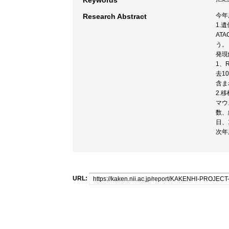
Keywords
今年
Research Abstract
1.
AT
う。
発現
1、
去1
含ま
2.
マウ
数、
日、
次年
URL: