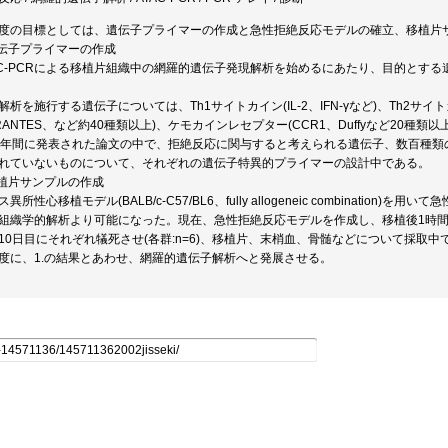
度の目標としては、遺伝子プライマーの作成と急性拒絶反応モデルの確立、移植片
遺伝子プライマーの作成
AC-PCRによる移植片組織中の網羅的遺伝子発現解析を始めるにあたり、目的とす
解析を施行する遺伝子については、Th1サイトカイン(IL-2、IFN-γなど)、Th2サイトカイン(
RANTES、など約40種類以上)、ケモカインレセプター(CCR1、Duffyなど20種
0年間に発表された論文の中で、拒絶反応に関与すると考えられる遺伝子、数百種類
れていないものについて、それぞれの遺伝子特異的プライマーの設計中である。
移植片サンプルの作成
ス異所性心移植モデル(BALB/c-C57/BL6、fully allogeneic combinati
組織学的解析より可能になった。現在、急性拒絶反応モデルを作成し、移植後1時間、6時
10日目にそれぞれ犠死させ(各群:n=6)、移植片、末梢血、骨髄などについて採取中
度に、1.の結果とあわせ、網羅的遺伝子解析へと発展させる。