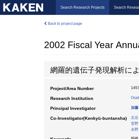
Search Research Projects
Search Resear
Back to project page
2002 Fiscal Year Annu
網羅的遺伝子発現解析に
145
Project/Area Number
Osak
Research Institution
加藤
Principal Investigator
左近
Co-Investigator(Kenkyū-buntansha)
堂野
永野
拒絶反