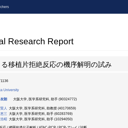
chers
al Research Report
よる移植片拒絶反応の機序解明の試み
71136
a University
 友朗
大阪大学, 医学系研究科, 助手 (90324772)
 賢人
大阪大学, 医学系研究科, 助教授 (40170659)
 恵三
大阪大学, 医学系研究科, 助手 (60283769)
 浩昭
大阪大学, 医学系研究科, 助手 (10294050)
応 / 網羅的遺伝子解析 / ATAC-PCR / PCR-アレイ / 診断