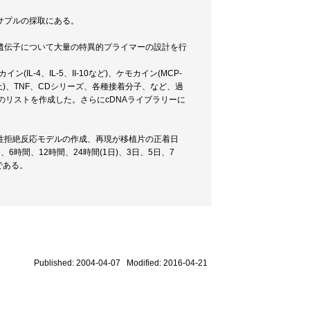
サプルの採取にある。
る遺伝子について大量の特異的プライマーの設計を行
IL-4、IL-5、II-10など)、ケモカイン(MCP-
類以上)、TNF、CDシリーズ、各種接着分子、など、過
のリストを作成した。さらにcDNAライブラリーに
on)を用いて急性拒絶反応モデルの作成、再現が移植片の正着日
間、12時間、24時間(1日)、3日、5日、7
である。
Published: 2004-04-07 Modified: 2016-04-21