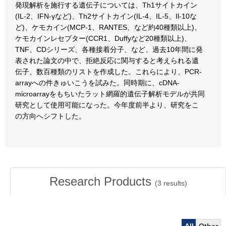
発現解析を施行する遺伝子については、Th1サイトカイン
(IL-2、IFN-γなど)、Th2サイトカイン(IL-4、IL-5、Il-10な
ど)、ケモカイン(MCP-1、RANTES、など約40種類以上)、
ケモカインレセプター(CCR1、Duffyなど20種類以上)、
TNF、CDシリーズ、各種接着分子、など、過去10年間に発
表された論文の中で、拒絶反応に関与すると考えられる遺
伝子、数百種類のリストを作成した。これらにより、PCR-
arrayへの件きゅいこうを試みた。同時期に、cDNA-
microarrayをもちいたラット網羅的遺伝子解析モデルが共同
研究として使用可能になった。今年度前半より、研究をこ
の方向へシフトした。
Research Products
(
3
results)