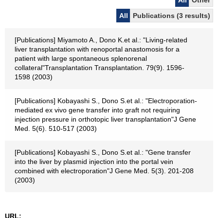
All
Other
All
Publications (3 results)
[Publications] Miyamoto A., Dono K.et al.: "Living-related
liver transplantation with renoportal anastomosis for a
patient with large spontaneous splenorenal
collateral"Transplantation Transplantation. 79(9). 1596-
1598 (2003)
[Publications] Kobayashi S., Dono S.et al.: "Electroporation-
mediated ex vivo gene transfer into graft not requiring
injection pressure in orthotopic liver transplantation"J Gene
Med. 5(6). 510-517 (2003)
[Publications] Kobayashi S., Dono S.et al.: "Gene transfer
into the liver by plasmid injection into the portal vein
combined with electroporation"J Gene Med. 5(3). 201-208
(2003)
URL: