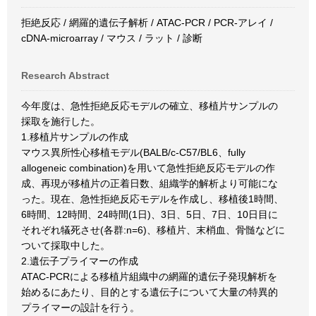
拒絶反応 / 網羅的遺伝子解析 / ATAC-PCR / PCR-アレイ /
cDNA-microarray / マウス / ラット / 診断
Research Abstract
今年度は、急性拒絶反応モデルの確立、移植片サンプルの
採取を施行した。
1.移植片サンプルの作成
マウス異所性心移植モデル(BALB/c-C57/BL6、fully
allogeneic combination)を用いて急性拒絶反応モデルの作
成、再現が移植片の正着日数、組織学的解析より可能にな
った。現在、急性拒絶反応モデルを作成し、移植後1時間、
6時間、12時間、24時間(1日)、3日、5日、7日、10日目に
それぞれ犠死させ(各群:n=6)、移植片、末梢血、骨髄などに
ついて採取中した。
2.遺伝子プライマーの作成
ATAC-PCRによる移植片組織中の網羅的遺伝子発現解析を
始めるにあたり、目的とする遺伝子について大量の特異的
プライマーの設計を行う。