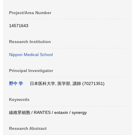
Project/Area Number
14571643
Research Institution
Nippon Medical School
Principal Investigator
野中 学
日本医科大学, 医学部, 講師 (70271351)
Keywords
線維芽細胞 / RANTES / eotaxin / synergy
Research Abstract