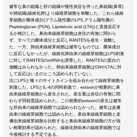
健常な鼻の組織と肝の組織や慢性炎症を伴った鼻組織(鼻茸)
や肺組織(線維化肺)より線維芽細胞を単離した。これら線維
芽細胞が菌体成分(グラム陰性菌のLPS,グラム陽性菌の
Peptidoglycan (PGN), Lipoteicoic acid (LTA))と直接反応す
るか検討した。鼻由来線維芽細胞は炎症の有無に関わら
ず、すべての菌体成分と反応しRANTESを産生・遊離し
た。一方、肺由来線維芽細胞は健常なものでは、菌体成分
に反応しなかったが、線維化肺由来の線維芽細胞はLPS刺激
に対してRANTESのmRNAを誘導した。RANTESの蛋白の
遊離はみられなかった。肺由来線維芽細胞はGNやLTAに対
して反応はいまのところ認められていない。
次にLPSと種々のサイトカインを組み合わせて線維芽細胞を
刺激した。LPSとIL-4の同時刺激で、eotaxinが相乗的に鼻
由来線維芽細胞から産生された。産生量は炎症の有無に関
わらず同程度認められた。この相乗的eotaxinの産生は健常
な肝由来の線維芽細胞では認められなかった。健常は皮膚
由来の線維芽細胞では認められた。鼻由来線維芽細胞と皮
膚由来線維芽細胞を比較すると鼻由来線維芽細胞の方が強
い相乗効果が認められた。線維化肺由来の線維芽細胞では
今後検討する予定である。