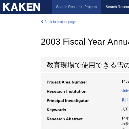
Search Research Projects
Search Resear
Back to project page
2003 Fiscal Year Annu
教育現場で使用できる雪
145
Project/Area Number
Univ
Research Institution
香川
Principal Investigator
人工雪
Keywords
14
Research Abstract
の条