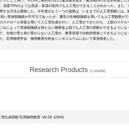
クスとして用い、その中に寒剤を入れた魔法瓶を置き、魔法瓶内の空気を乾燥した
℃、湿度70%のような高温・多湿の室内でも人工雪ができることがわかった。また
用する方法も開発した。今年度のもう一つの成果は、いままでの人工雪実験には、
が長い実体顕微鏡が不可欠であったが、通常の生物顕微鏡を用いても人工雪観察がで
のスチロール容器を用いて人工雪生成を行い、人工雪ができたのち、上部のスチロ
これによって実体顕微鏡を持たない開発途上国でも人工雪の実験ができるようにな
て、自然の雪と殆ど変わらない人工雪が、教育現場で比較的簡単にできるようになっ
た、応用物理学会、物理教育分科会シンポジユウムにおいて実演発表した。
Research Products
(
1
results)
雪生成実験"応用物理教育. Vol.28. (2004)