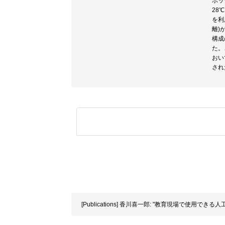
ボッ
28
を利
離)
構成
た。
おい
され
[Publications] 香川喜一郎: "教育現場で使用できる人工