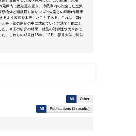
空気と置換する方法を採用した。この結果、気温
、冷蔵庫内に魔法瓶を置き、冷蔵庫内の乾燥した空気
観察物体と顕微鏡対物レンズの先端との距離(作動距
きるよう装置を工夫したことである。これは、2段
ールを下部の寒剤の中に沈めていく方法で可能にし
った。今回の研究の結果、結晶の対称性や大きさに
た。これらの成果は15年、12月、福井大学で開催
All
Other
All
Publications (1 results)