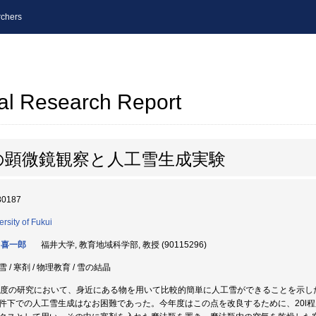
chers
al Research Report
の顕微鏡観察と人工雪生成実験
80187
ersity of Fukui
 喜一郎
福井大学, 教育地域科学部, 教授 (90115296)
 / 寒剤 / 物理教育 / 雪の結晶
年度の研究において、身近にある物を用いて比較的簡単に人工雪ができることを示し
件下での人工雪生成はなお困難であった。今年度はこの点を改良するために、20l