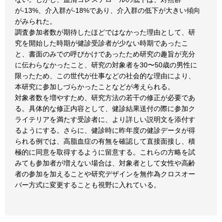
が-13%、介入群が-18%であり、介入群の低下が大きい傾向
がみられた。
調査参加者数が期待したほどではなかった理由として、研
究を開始した時期が健診受診者が少ない時期であったこ
と、書面のみでの呼びかけであったため研究の趣旨が充分
に伝わらなかったこと、研究の対象者を30〜50歳の男性に
限ったため、この世代が仕事などの社会的な理由により、
本研究に参加しづらかったことなどが考えられる。
対象者数を増やすため、研究方法の若干の修正が必要であ
る。具体的な修正内容として、健診結果送付の際に参加ク
ライテリアを満たす受診者に、より詳しい説明文を添付す
るようにする。さらに、健診時に昨年度の健診データが得
られる例では、高脂血症の有無を確認して直接面接し、積
極的に同意を取得するように留意する。これらの方略を試
みても参加者が増えない場合は、対象者として女性や高齢
者の参加を加えることや研究デザインを無作為クロスオー
バー方式に変更することも視野に入れている。