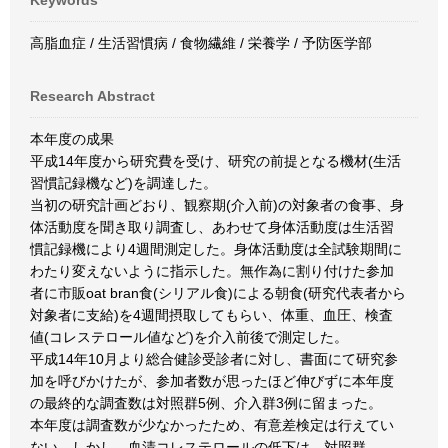
Keywords
高脂血症 / 生活習慣病 / 食物繊維 / 栄養学 / 予防医学部
Research Abstract
本年度の成果
平成14年度から研究費を受け、研究の前提となる機材(生活
習慣記録機など)を調達した。
当初の研究計画どおり、観察期(介入前)の対象者の食事、身
体活動度を聞き取り調査し、あわせて身体活動度は生活習
慣記録機により4週間測定した。身体活動度は全試験期間に
わたり変えないように指示した。無作為に割り付けた参加
者に市販oat bran食(シリアル食)による朝食(研究代表者から
対象者に支給)を4週間摂取してもらい、体重、血圧、検査
値(コレステロール値など)を介入前後で測定した。
平成14年10月より総合健診受診者に対し、書面にて研究参
加を呼びかけたが、参加者数が思ったほど伸びずに本年度
の最終的な調査数は対照群5例、介入群3例に留まった。
本年度は調査数が少なかったため、有意差検定は行えてい
ない。しかし、血清コレステロールの低下は、対照群