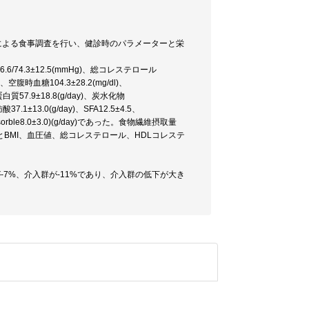
による食事調査を行い、健診時のパラメーターと栄
.6/74.3±12.5(mmHg)、総コレステロール
l)、空腹時血糖104.3±28.2(mg/dl)、
白質57.9±18.8(g/day)、炭水化物
37.1±13.0(g/day)、SFA12.5±4.5、
on-sorble8.0±3.0)(g/day)であった。食物繊維摂取量
摂取量とBMI、血圧値、総コレステロール、HDLコレステ
が-7%、介入群が-11%であり、介入群の低下が大き