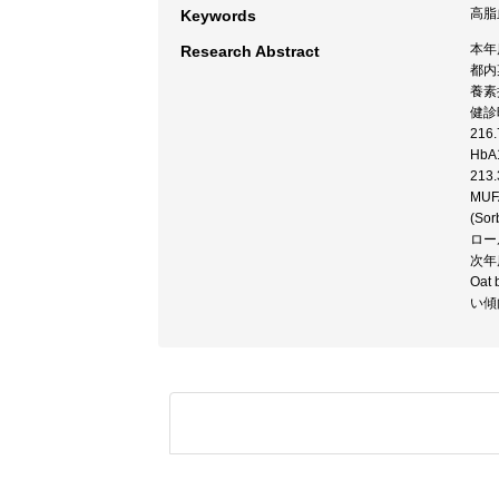
高脂血
Keywords
本年
Research Abstract
都内
養素
健診時
216
HbA
213
MUF
(S
ロー
次年
Oa
い傾