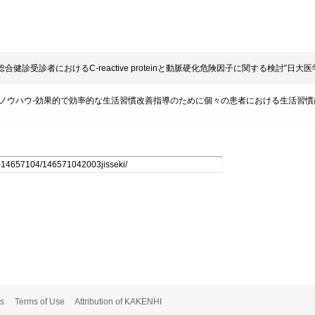
: "総合健診受診者におけるC-reactive proteinと動脈硬化危険因子に関する検討"日大医学雑誌.
活習慣指導のノウハウ-効果的で効率的な生活習慣改善指導のために個々の患者における生活習慣改善余地の
s
Terms of Use
Attribution of KAKENHI