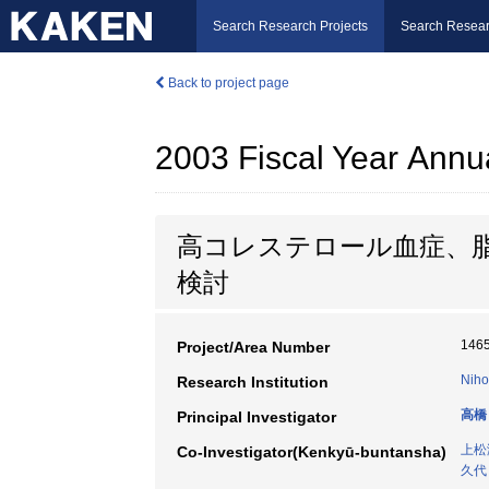
Search Research Projects
Search Resear
Back to project page
2003 Fiscal Year Annu
高コレステロール血症、
検討
146
Project/Area Number
Niho
Research Institution
高橋
Principal Investigator
上松
Co-Investigator(Kenkyū-buntansha)
久代