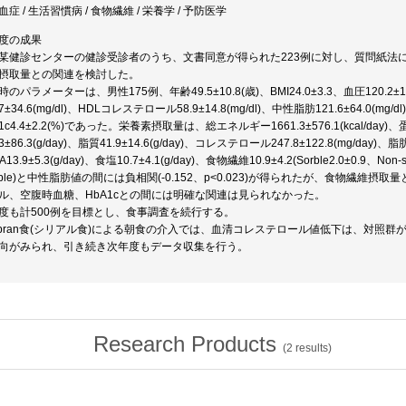
症 / 生活習慣病 / 食物繊維 / 栄養学 / 予防医学
度の成果
某健診センターの健診受診者のうち、文書同意が得られた223例に対し、質問紙法
摂取量との関連を検討した。
のパラメーターは、男性175例、年齢49.5±10.8(歳)、BMI24.0±3.3、血圧120.2±16
.7±34.6(mg/dl)、HDLコレステロール58.9±14.8(mg/dl)、中性脂肪121.6±64.0(mg/d
1c4.4±2.2(%)であった。栄養素摂取量は、総エネルギー1661.3±576.1(kcal/day)、蛋
.3±86.3(g/day)、脂質41.9±14.6(g/day)、コレステロール247.8±122.8(mg/day)、脂肪酸
A13.9±5.3(g/day)、食塩10.7±4.1(g/day)、食物繊維10.9±4.2(Sorble2.0±0.9、N
orble)と中性脂肪値の間には負相関(-0.152、p<0.023)が得られたが、食物繊維
ル、空腹時血糖、HbA1cとの間には明確な関連は見られなかった。
度も計500例を目標とし、食事調査を続行する。
t bran食(シリアル食)による朝食の介入では、血清コレステロール値低下は、対照群
向がみられ、引き続き次年度もデータ収集を行う。
Research Products
(
2
results)