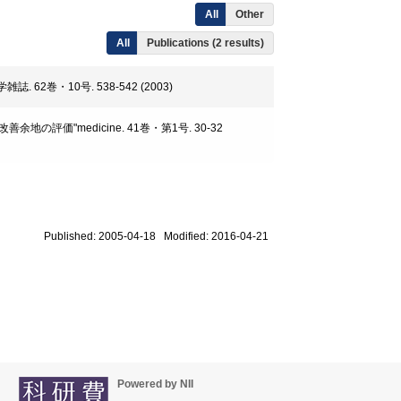
All
Other
All
Publications (2 results)
 62巻・10号. 538-542 (2003)
評価"medicine. 41巻・第1号. 30-32
Published: 2005-04-18 Modified: 2016-04-21
Powered by NII