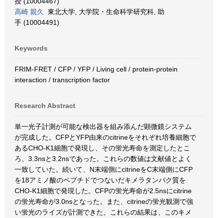
授 (10004467)
高崎 親久
東北大学, 大学院・生命科学研究科, 助
手 (10004491)
Keywords
FRIM-FRET / CFP / YFP / Living cell / protein-protein
interaction / transcription factor
Research Abstract
単一光子計測が可能な検出器を組み添んだ顕微鏡システム
が完成した。CFPとYFP由来のcitrineをそれぞれ培養細胞で
あるCHO-K1細胞で発現し、その蛍光寿命を測定したとこ
ろ、3.3nsと3.2nsであった。これらの数値は文献値とよく
一致していた。続いて、N末端側にcitrineをC末端側にCFP
を18アミノ酸のペプチドでつないだキメラタンパク質を
CHO-K1細胞で発現した。CFPの蛍光寿命が2.5nsにcitrine
の蛍光寿命が3.0nsとなった。また、citrineの蛍光観測で強
い蛍光のライズが計測できた。これらの結果は、このキメ