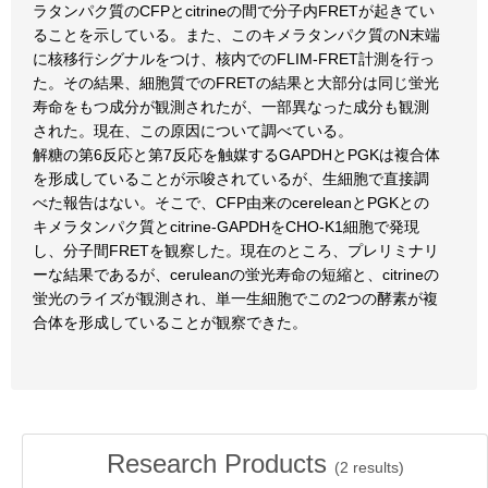
ラタンパク質のCFPとcitrineの間で分子内FRETが起きてい
ることを示している。また、このキメラタンパク質のN末端
に核移行シグナルをつけ、核内でのFLIM-FRET計測を行っ
た。その結果、細胞質でのFRETの結果と大部分は同じ蛍光
寿命をもつ成分が観測されたが、一部異なった成分も観測
された。現在、この原因について調べている。
解糖の第6反応と第7反応を触媒するGAPDHとPGKは複合体
を形成していることが示唆されているが、生細胞で直接調
べた報告はない。そこで、CFP由来のcereleanとPGKとの
キメラタンパク質とcitrine-GAPDHをCHO-K1細胞で発現
し、分子間FRETを観察した。現在のところ、プレリミナリ
ーな結果であるが、ceruleanの蛍光寿命の短縮と、citrineの
蛍光のライズが観測され、単一生細胞でこの2つの酵素が複
合体を形成していることが観察できた。
Research Products
(
2
results)