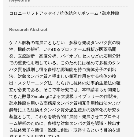
Keywords
コロニーリフトアッセイ / 抗体結合リポソーム / 疎水性膜
Research Abstract
ゲノム解析の進展にともない、多様な発現タンパク質の特
性、機能の解析、いわゆるプロテオーム解析が医薬品開
発、医療診断・高度分析、バイオプロセスなどの応用分野
での重要性を増している。このためには極めて多種のタン
パク質を識別し得る多様な認識能を持つ抗体分子の創出
法、対象タンパク質と望ましい相互作用をする抗体の検
出・スクリーニング法、ならびに抗体の効率的生産法の確
立が必要である。そこで本研究では、本申請者らが開発し
てきた酵母のmatingによる大規模ライブラリーの作製法、
疎水性膜を用いる高感度タンパク質相互作用検出法および
酵母による組換えタンパク質分泌生産系の効率化の研究を
基盤として、これらを統合的に展開・発展させてプロテオ
ーム解析のために、多様な対象タンパク質を認識・検出す
る抗体素子を簡便・迅速に創出・取得するという目的を達
成することを目指している。