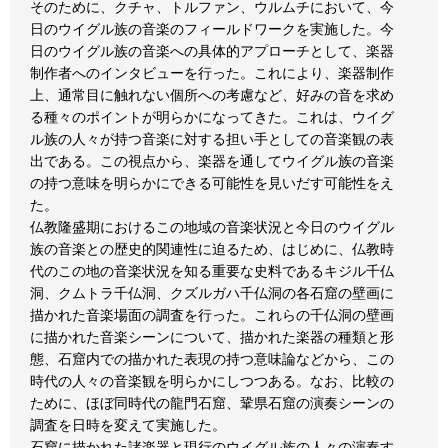
そのために、クチャ、トルファン、ウルムチにおいて、今
日のウイグル族の音楽のフィールドワークを実施した。今
日のウイグル族の音楽への具体的アプローチとして、楽器
制作者へのインタビューを行った。これにより、楽器制作
上、通常目に触れない個所への考慮など、好みの音を求め
る種々のポイントが明らかになってきた。これは、ウイグ
ル族の人々が持つ音楽に対する担い手としての音楽観の表
出である。この視点から、楽器を通してウイグル族の音楽
の持つ意味を明らかにできる可能性を見いだす可能性をえ
た。
仏教隆盛期におけるこの地域の音楽状況と今日のウイグル
族の音楽との歴史的関連性に迫るため、はじめに、仏教時
代のこの地の音楽状況を知る重要な史料であるキジル千仏
洞、クムトラ千仏洞、クズルガハ千仏洞の各石窟の壁画に
描かれた音楽場面の調査を行った。これらの千仏洞の壁画
に描かれた音楽シーンについて、描かれた楽器の種類と形
態、石窟内での描かれた表現の持つ意味論などから、この
時代の人々の音楽観を明らかにしつつある。なお、比較の
ために、ほぼ同時代の龍門石窟、鞏県石窟の演奏シーンの
調査を日時を変えて実施した。
石窟に描かれた諸楽器と現行のウイグル族の人々の演奏す