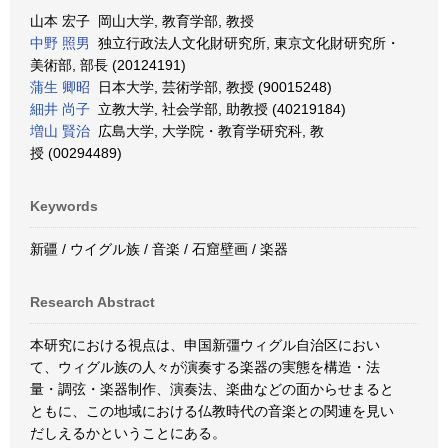
山本 宏子 岡山大学, 教育学部, 教授
中野 照男
独立行政法人文化財研究所, 東京文化財研究所・
美術部, 部長 (20124191)
蒲生 卿昭
日本大学, 芸術学部, 教授 (90015248)
細井 尚子
立教大学, 社会学部, 助教授 (40219184)
増山 賢治
広島大学, 大学院・教育学研究科, 教
授 (00294489)
Keywords
新疆 / ウイグル族 / 音楽 / 石窟壁画 / 楽器
Research Abstract
本研究における視点は、申国新彊ウィグル自治区におい
て、ウィグル族の人々が演奏する楽器の実態を構造・法
量・調弦・楽器制作、演奏法、楽曲などの面からせまると
ともに、この地域における仏教時代の音楽との関連を見い
だしえるかということにある。