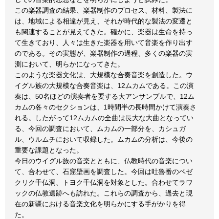
この楽器調査の結果、楽器制作のプロセス、材料、製法に
は、地域による相違が見え、それが時代的な製法の変遷と
も関連することが見えてきた。確かに、楽器は生命を持っ
て生きており、人々は生きた楽器を用いて音楽を作り出す
のである。その実態が、楽器制作の過程、多くの楽器の実
測において、明らかになってきた。
このような楽器文化は、大規模な合奏音楽を創造した。ウ
イグル族の大規模な合奏音楽は、12ムカムである。この演
奏は、50名ほどの演奏者を要する大アンサンブルで、12ム
カムの各々のセクションは、1時間半の長時間かけて演奏さ
れる。したがって12ムカムの全曲は長大な大曲となってい
る、今回の調査において、ムカムの一部分を、カシュガ
ル、ウルムチにおいて収録した。ムカムの分析は、今後の
重要な課題となった。
今日のウイグル族の音楽とともに、仏教時代の音楽につい
て、合わせて、石窟壁画を調査した。今回は吐魯番のベゼ
クリク千仏洞、トヨク千仏洞を対象とした。合わせてラワ
ックの仏教遺跡へも訪れた。これらの調査から、過去と現
在の新疆における音楽文化を明らかにする手がかりを得
た。