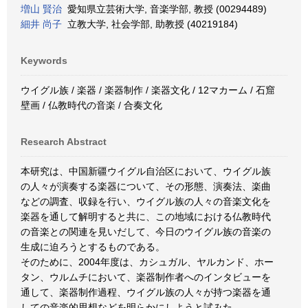
増山 賢治
愛知県立芸術大学, 音楽学部, 教授 (00294489)
細井 尚子
立教大学, 社会学部, 助教授 (40219184)
Keywords
ウイグル族 / 楽器 / 楽器制作 / 楽器文化 / 12マカーム / 石窟
壁画 / 仏教時代の音楽 / 合奏文化
Research Abstract
本研究は、中国新疆ウイグル自治区において、ウイグル族
の人々が演奏する楽器について、その形態、演奏法、楽曲
などの調査、収録を行い、ウイグル族の人々の音楽文化を
楽器を通して解明すると共に、この地域における仏教時代
の音楽との関連を見いだして、今日のウイグル族の音楽の
生成に迫ろうとするものである。
そのために、2004年度は、カシュガル、ヤルカンド、ホー
タン、ウルムチにおいて、楽器制作者へのインタビューを
通して、楽器制作過程、ウイグル族の人々が持つ楽器を通
しての音楽的思想などを明らかにしようと試みた。