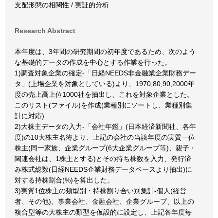
支配形態の相関性 / 実証的分析
Research Abstract
本年度は、3年間の研究期間の初年度であるため、次のよう
な基礎的データの作成を中心とする作業を行った。
1)調査対象企業の確定-「日経NEEDS非金融業企業財務デー
タ」(上場企業を対象としている)より、1970,80,90,2000年
度の売上高上位1000社を抽出し、これを対象企業とした。
このリスト(ファイル)を作成(業種別にソートし、業種別集
計に対応)
2)大株主データの入力-「会社年鑑」(日本経済新聞社、各年
度)の10大株主名簿より、上記の会社の当該年度の実質一位
株主(同一家族、企業グループ(6大企業グループ等)、親子・
関連会社は、1株主とする)とその持ち株数を入力、発行済
み株式総数(日経NEEDS企業財務データベースより抽出)に
対する持株割合(%)を算出した。
3)実質1位株主の類型別・持株割り合い別集計-個人(経営
者、その他)、事業会社、金融会社、企業グループ、以上の
複合型等の大株主の類型を仮設的に設定し、上記各年度毎