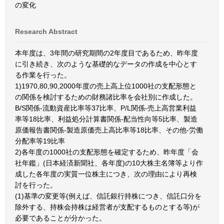
の変化
Research Abstract
本年度は、3年間の研究期間の2年度目であるため、昨年度
に引き続き、次のような基礎的なデータの作成を中心とす
る作業を行った。
1)1970,80,90,2000年度の売上高上位1000社の支配形態と
の関係を検討するための財務諸比率を会社別に作成した。
B/S関係-流動資産比率等37比率、P/L関係-売上高営業利益
率等18比率、利益処分計算書関係-配当性向等5比率、製造
原価報告書関係-製造原価売上高比率等18比率、その他-労働
分配率等19比率
2)各年度の1000社の支配形態を確定するため、昨年度「会
社年鑑」(日本経済新聞社、各年度)の10大株主名簿等より作
成した各年度の実質一位株主につき、次の理由により再検
討を行った。
(1)基準の変更等(例えば、信託銀行持株につき、信託口分を
除外する、持株会持株は経営者が支配するものとする等)が
必要であることが分かった。