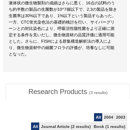
液体状の微生物製剤の成績はさらに悪く、16点の試料のう
ち約半数の製品の生菌数が10^7個以下で、2,3の製品を除き
生菌率は30%以下であり、1%以下という製品すらあった。
一方、CTC蛍光染色法の基礎的検討を行い、サイバーグリ
ーンとの対比染色により、呼吸活性陽性菌をより正確に測
定する条件を見いだし、微生物資材の品質評価に適用可能
とした。さらに、FISHによる群集構造解析法の導入によ
り、微生物資材中の細菌フロラの評価が、培養なしに可能
となった。
Research Products
(
3
results)
All
2004
2003
All
Journal Article (2 results)
Book (1 results)