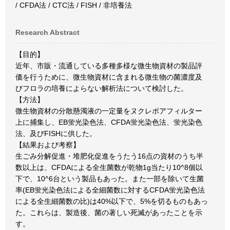
/ CFDA法 / CTC法 / FISH / 非培養法
Research Abstract
【目的】
近年、市販・流通している多種多様な微生物資材の製品評
価を行うために、微生物資材に含まれる微生物の菌濃度及
びフロラの培養によらない解析法について検討した。
【方法】
微生物資材の分散懸濁液の一定量をヌクレポアフィルター
上に捕集し、EB蛍光染色法、CFDA蛍光染色法、蛍光染色
法、及びFISHに供した。
【結果および考察】
生ごみ分解促進・堆肥化促進をうたう16点の資材のうち半
数以上は、CFDAによる全生菌数が乾物1g当たり10^8個以
下で、10^6台という製品もあった。また一部を除いて生菌
率(EB蛍光染色法による全細菌数に対するCFDA蛍光染色法
による全生細菌数の比)は40%以下で、5%を切るものもあっ
た。これらは、製造後、菌の著しい死滅があったことを示
す。