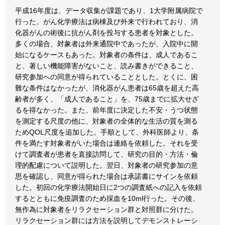
平成16年度は、データ収集が課題であり、1大学附属病院で
行った。がん化学療法は病棟及び外来で行われており、消
化器がんの術後に抗がん剤を投与する患者を対象とした。
多くの場合、対象者は外来通院中であったが、入院中に開
始になるケースもあった。対象者の条件は、成人であるこ
と、著しい機能障害がないこと、読み書きができること、
研究参加への同意が得られていることとした。とくに、困
難な条件はなかったが、消化器がん患者は65歳を超えた高
齢者が多く、「成人であること」を、75歳までに拡大せざ
るを得なかった。また、前年度に決定した不安・うつ状態
を測定する尺度の他に、対象者の全体的な生活の質を測る
ためQOL尺度を追加した。手順として、外科医師より、条
件を満たす対象者がいた場合は連絡を依頼した。それを受
けて調査者が患者を直接訪問して、研究の目的・方法・倫
理的配慮について説明した。翌日、対象者の研究参加の意
思を確認し、同意が得られた場合は承諾書にサインを依頼
した。初回の化学療法開始日に2つの調査紙への記入を依頼
するとともに免疫調査のため採血を10ml行った。その後、
無作為に対象者をリラクセーション群と対照群に分けた。
リラクセーション群には方法を説明してデモンストレーシ