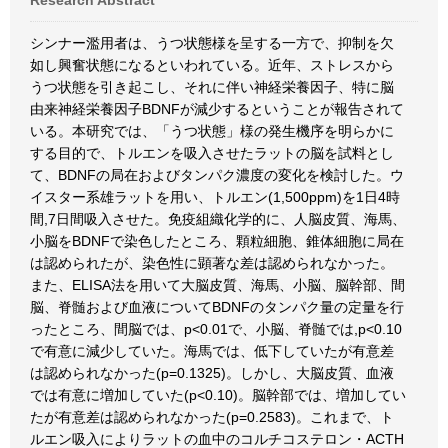
Research Abstract
シンナー濫用者は、うつ状態様を呈する一方で、抑制を欠
如し興奮状態になるといわれている。近年、ストレスから
うつ状態を引き起こし、それに伴い神経栄養因子、特に脳
由来神経栄養因子BDNFが減少するということが報告されて
いる。本研究では、「うつ状態」様の発生機序を明らかに
する目的で、トルエンを吸入させたラットの脳を試料とし
て、BDNFの局在およびタンパク濃度の変化を検討した。ウ
イスター系雄ラットを用い、トルエン(1,500ppm)を1日4時
間,7日間吸入させた。免疫組織化学的に、人脳皮質、海馬、
小脳をBDNFで染色したところ、顆粒細胞、錐体細胞に局在
は認められたが、染色性に顕著な差は認められなかった。
また、ELISA法を用いて大脳皮質、海馬、小脳、脳幹部、間
脳、脊髄および血液についてBDNFのタンパク量の定量を行
ったところ、間脳では、p<0.01で、小脳、脊髄では,p<0.10
で有意に減少していた。海馬では、低下していたが有意差
は認められなかった(p=0.1325)。しかし、大脳皮質、血液
では有意に増加していた(p<0.10)。脳幹部では、増加してい
たが有意差は認められなかった(p=0.2583)。これまで、ト
ルエン吸入によりラットの血中のコルチコステロン・ACTH