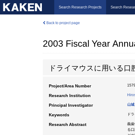
Search Research Projects
Search Resear
Back to project page
2003 Fiscal Year Annu
ドライマウスに用いる口
157
Project/Area Number
Hiro
Research Institution
山城
Principal Investigator
ドラ
Keywords
義歯
Research Abstract
る口