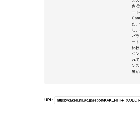
どの
内潤
ート
Can
た。
し、
バラ
ート
比較
ジン
れて
ンス
響が
URL: