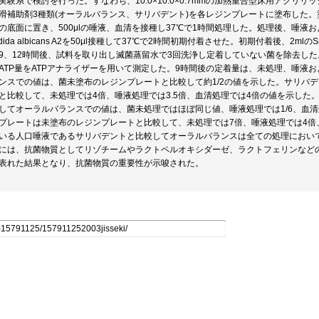
実験系で検討を行った。すなわち、10.0×10.0×0.7mmの加熱重合型床用アク
滑補助剤3種類(オーラルバランス、サリバデント)を各レジンプレートに塗布した。
の底面に置き、500μlの唾液、血清を接種し37℃で1時間処理した。処理後、唾液および血
dida albicans A2を50μl接種して37℃で2時間初期付着させた。初期付着後、2mlのS
9、12時間後、試料を取り出し滅菌蒸留水で3回洗浄し定着していない菌を除去した
ATP量をATPアナライザーを用いて測定した。9時間後の定着量は、未処理、唾液
ンスでの値は、菌未塗布のレジンプレートと比較して約1/2の値を示した。サリバ
と比較して、未処理では4倍、唾液処理では3.5倍、血清処理では4倍の値を示した
してオーラルバランスでの値は、菌未処理ではほぼ同じ値、唾液処理では1/6、血清
プレートは未塗布のレジンプレートと比較して、未処理では7倍、唾液処理では4倍
いる人口唾液であるサリバデントと比較してオーラルバランスは全ての処理におい
には、抗菌物質としてリゾチームやラクトペルオキシダーゼ、ラクトフェリンなど
表れた結果となり、抗菌物質の重要性が示唆された。