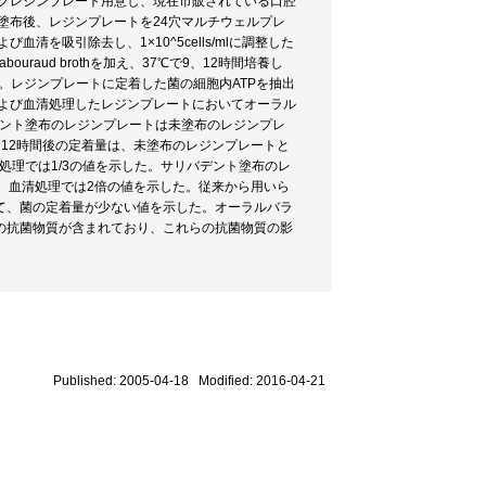
リリックレジンプレート用意し、現在市販されている口腔
塗布後、レジンプレートを24穴マルチウェルプレ
清を吸引除去し、1×10^5cells/mlに調整した
abouraud brothを加え、37℃で9、12時間培養し
。レジンプレートに定着した菌の細胞内ATPを抽出
および血清処理したレジンプレートにおいてオーラル
デント塗布のレジンプレートは未塗布のレジンプレ
。12時間後の定着量は、未塗布のレジンプレートと
処理では1/3の値を示した。サリバデント塗布のレ
、血清処理では2倍の値を示した。従来から用いら
て、菌の定着量が少ない値を示した。オーラルバラ
の抗菌物質が含まれており、これらの抗菌物質の影
Published: 2005-04-18 Modified: 2016-04-21