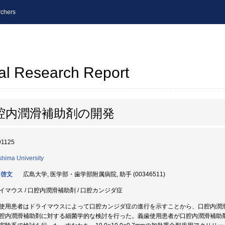
chers
al Research Report
腔内潤滑補助剤の開発
91125
shima University
 啓文
広島大学, 医学部・歯学部附属病院, 助手 (00346511)
イマウス / 口腔内潤滑補助剤 / 口腔カンジダ症
使用患者はドライマウスによって口腔カンジダ症の進行を示すことから、口腔内潤
腔内潤滑補助剤に対する細菌学的な検討を行った。義歯使用患者が口腔内潤滑補助