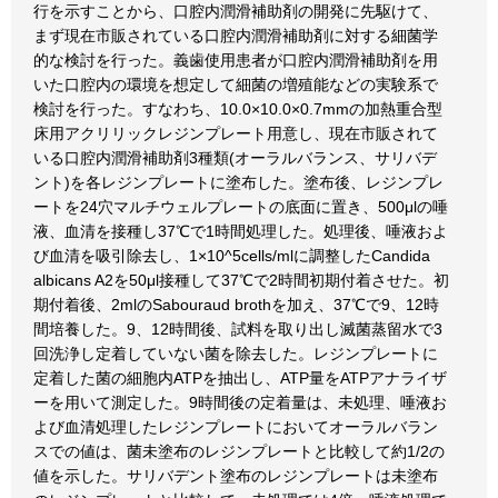
行を示すことから、口腔内潤滑補助剤の開発に先駆けて、
まず現在市販されている口腔内潤滑補助剤に対する細菌学
的な検討を行った。義歯使用患者が口腔内潤滑補助剤を用
いた口腔内の環境を想定して細菌の増殖能などの実験系で
検討を行った。すなわち、10.0×10.0×0.7mmの加熱重合型
床用アクリリックレジンプレート用意し、現在市販されて
いる口腔内潤滑補助剤3種類(オーラルバランス、サリバデ
ント)を各レジンプレートに塗布した。塗布後、レジンプレ
ートを24穴マルチウェルプレートの底面に置き、500μlの唾
液、血清を接種し37℃で1時間処理した。処理後、唾液およ
び血清を吸引除去し、1×10^5cells/mlに調整したCandida
albicans A2を50μl接種して37℃で2時間初期付着させた。初
期付着後、2mlのSabouraud brothを加え、37℃で9、12時
間培養した。9、12時間後、試料を取り出し滅菌蒸留水で3
回洗浄し定着していない菌を除去した。レジンプレートに
定着した菌の細胞内ATPを抽出し、ATP量をATPアナライザ
ーを用いて測定した。9時間後の定着量は、未処理、唾液お
よび血清処理したレジンプレートにおいてオーラルバラン
スでの値は、菌未塗布のレジンプレートと比較して約1/2の
値を示した。サリバデント塗布のレジンプレートは未塗布