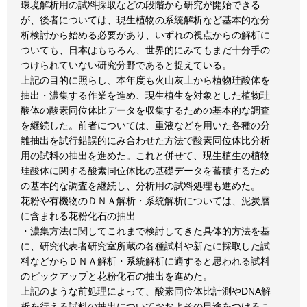
環境解析用の試料採取などの段階から研究が開始できる
が、後者については、現生植物の系統解析など基本的な分
析検討から始める必要があり、いずれの視点からの解析に
ついても、日本はもちろん、世界的にみてもまだ十分手の
つけられていない研究分野であると捉えている。
上記の目的に照らし、本年度も火山灰土から植物珪酸体を
抽出・濃集する作業を進め、現生植生を対象とした植物珪
酸体の酸素同位体比データを収集するための基本的な調査
を継続した。前者については、重液などを用いた各種の分
離抽出を試行錯誤的にみ合わせた方法で酸素同位体比分析
用の試料の抽出を進めた。これと併せて、現生植生の植物
珪酸体に関する酸素同位体比の基礎データを蓄積するため
の基本的な調査を継続し、分析用の試料処理も進めた。
花粉や有機物のＤＮＡ解析・系統解析については、泥炭層
に含まれる花粉化石の抽出
・濃集方法に関してこれまで検討してきた具体的方法を基
に、研究代表者研究室所蔵の各種試料や新たに採取した試
料などからＤＮＡ解析・系統解析に適すると思われる試料
のピックアップと花粉化石の抽出を進めた。
上記のような前処理によって、酸素同位体比計測やDNA解
析を行える試料の抽出についておおよその目途をつけるこ