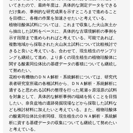
いてきたので、最終年度は、具体的な測定データをできる
だけ集め、事例的な研究成果を示すところまで進めること
を目標に、各種の作業を加速させたいと考えている。
植物珪酸体試料については、これまで収集した火山灰土か
ら抽出した試料をベースに、具体的な古環境解析の事例を
示す段階まで進められればと考えている。可能であれば、
複数地域から採取された火山灰土試料について比較検討で
きると良いと考えている。合わせて、現生植生のサンプリ
ングも継続して進め、より多くの現生植生の植物珪酸体に
関する酸素同位体比の基礎データの蓄積についても継続し
て努めたい。
花粉や有機物のＤＮＡ解析・系統解析については、研究代
表者研究室所蔵の各種試料から、ＤＮＡ解析・系統解析に
適すると思われる試料の整理を行った尾瀬ヶ原湿原の試料
を対象として、具体的な解析事例の端緒を拓くことを目指
したい。奈良盆地の遺跡発掘現場などから採取した試料な
ども検討材料に加えたいと考えている。また、植物珪酸体
の酸素同位体比分析同様、現生植生のＤＮＡ解析・系統解
析に資する基礎データの収集についても継続して努めたい
と考えている。