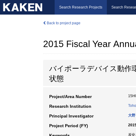
Search Research Projects
Search Resear
Back to project page
2015 Fiscal Year Annu
バイポーラデバイス動作
状態
15H
Project/Area Number
Toho
Research Institution
大野
Principal Investigator
2015
Project Period (FY)
炭化
Keywords