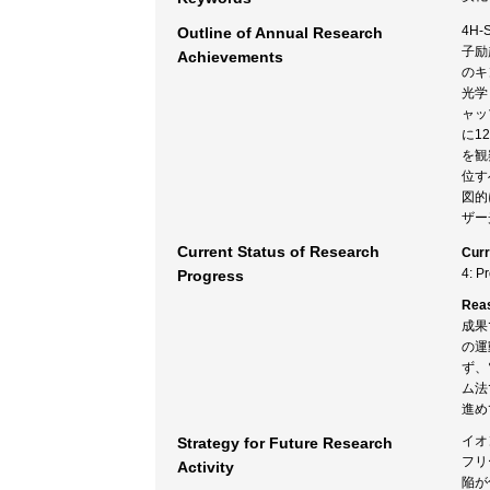
4H
Outline of Annual Research
子励
Achievements
のキ
光学
ャッ
に1
を観
位す
図的
ザー
Current Status of Research
Curr
4: P
Progress
Rea
成果
の運
ず、
ム法
進め
イオ
Strategy for Future Research
フリ
Activity
陥が