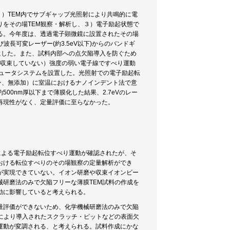
、１）TEM内でサブギャップ光照射により共鳴的に電
をその場TEM観察・解析し、３）電子励起状態で
る。今年度は、透過電子顕微鏡に設置されたその場
波長可変レーザー(約3.5eV以下)からのバンドギ
うにした。また、試料内部への点欠陥導入を防ぐため
（収束していない）強度の弱い電子線ですべり運動
ピュータシステムを設置した。光照射での電子励起転
ミクロン、無添加）に室温におけるナノインデント法で意
0nm厚以下まで薄膜化した結果、2.7eVのレー
再現性がなく、定量評価に至らなかった。
射による電子励起転位すべり運動が確認されたが、そ
おける転位すべりのその場観察の定量解析ができ
が実現できていない。イオン研磨や収束イオンビー
研磨法のみで欠陥フリーな薄膜TEM試料の作成を
動に影響していると考えられる。
量評価ができないため、化学機械研磨法のみで欠陥
により導入されたスクラッチ・ピットなどの表面欠
運動が変調される、と考えられる。試料作成にかな