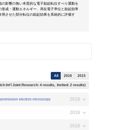
陥の影響の無い本質的な電子励起転位すべり運動を
の形成・運動エネルギー、局在電子準位と励起効率
作用させた部分転位の励起効果を系統的に評価す
All
2016
2015
ich Int'l Joint Research: 4 results, Invited: 2 results)
2016
transmission electron microscopy
2016
2016