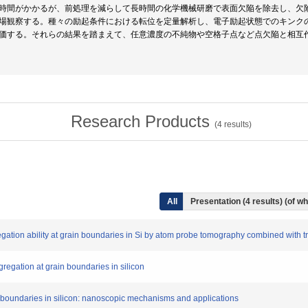
時間がかかるが、前処理を減らして長時間の化学機械研磨で表面欠陥を除去し、欠
場観察する。種々の励起条件における転位を定量解析し、電子励起状態でのキンク
価する。それらの結果を踏まえて、任意濃度の不純物や空格子点など点欠陥と相互
Research Products
(
4
results)
All
Presentation (4 results) (of wh
egation ability at grain boundaries in Si by atom probe tomography combined with 
regation at grain boundaries in silicon
ilt boundaries in silicon: nanoscopic mechanisms and applications