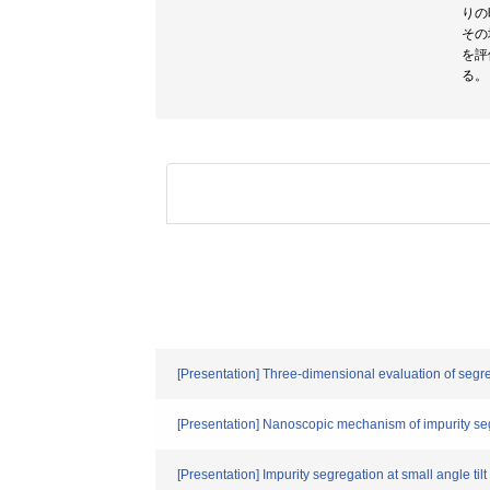
りの
その
を評
る。
[Presentation] Three-dimensional evaluation of segr
[Presentation] Nanoscopic mechanism of impurity seg
[Presentation] Impurity segregation at small angle t