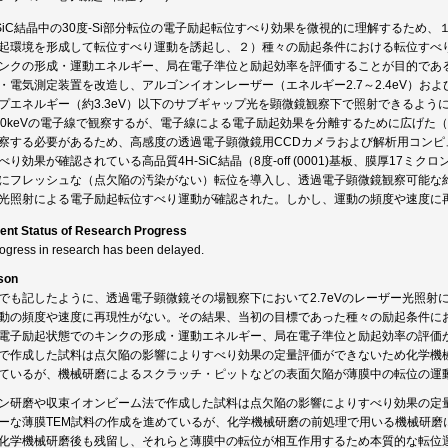
-SiC結晶中の30度-Si部分転位の電子励起転位すべり効果を微視的に理解するため
起環境を形成して転位すべり運動を誘起し、２）種々の励起条件における転位すべり
ンクの形成・運動エネルギー、局在電子準位と励起効率を評価することが目的であ
・電気測定装置を改造し、アルゴンイオンレーザー（エネルギー2.7～2.4eV）および
プエネルギー（約3.3eV）以下のサブギャップ光を顕微鏡観察下で照射できるよ
20keVの電子線で観察するが、電子線による電子励起効果を分離するために広げた
察する必要があるため、高感度の透過電子顕微鏡用CCDカメラおよび解析用コン
べり効果が確認されている高品質4H-SiC結晶（8度-off (0001)基板、膜厚17
にフレッシュな（点欠陥の汚染がない）転位を導入し、透過電子顕微鏡観察可能な約50
光照射による電子励起転位すべり運動が確認された。しかし、運動の頻度や速度に
ent Status of Research Progress
rogress in research has been delayed.
son
でも記したように、透過電子顕微鏡その場観察下において2.7eVのレーザー光照
動の頻度や速度に再現性がない。その結果、当初の目標であった種々の励起条件に
電子励起状態でのキンクの形成・運動エネルギー、局在電子準位と励起効率の評価
で作成した試料は点欠陥の影響によりすべり効果の定量評価ができないため化学機械
ているが、機械研磨によるスクラッチ・ピットなどの表面欠陥が薄膜中の転位の運
ン研磨や収束イオンビーム法で作成した試料は点欠陥の影響によりすべり効果の定
ーな薄膜TEM試料の作成を進めているが、化学機械研磨の前処理で用いる機械研磨
化学機械研磨後も残留し、それらと薄膜中の転位が相互作用するため本質的な転位