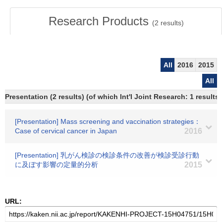
Research Products
(
2
results)
All
2016
2015
All
Presentation (2 results) (of which Int'l Joint Research: 1 results)
[Presentation] Mass screening and vaccination strategies：
Case of cervical cancer in Japan
2016
[Presentation] 乳がん検診の検診条件の改善が検診受診行動
に及ぼす影響の定量的分析
2015
URL: