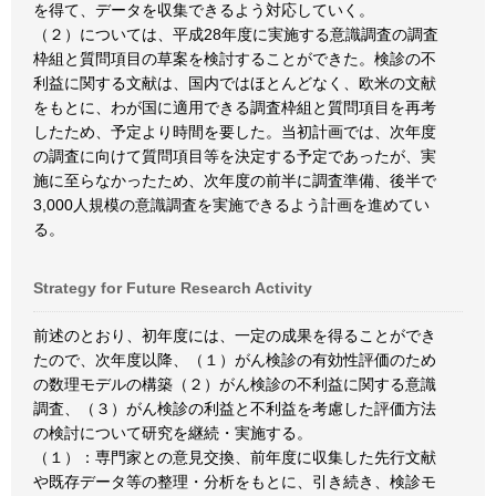
を得て、データを収集できるよう対応していく。
（２）については、平成28年度に実施する意識調査の調査
枠組と質問項目の草案を検討することができた。検診の不
利益に関する文献は、国内ではほとんどなく、欧米の文献
をもとに、わが国に適用できる調査枠組と質問項目を再考
したため、予定より時間を要した。当初計画では、次年度
の調査に向けて質問項目等を決定する予定であったが、実
施に至らなかったため、次年度の前半に調査準備、後半で
3,000人規模の意識調査を実施できるよう計画を進めてい
る。
Strategy for Future Research Activity
前述のとおり、初年度には、一定の成果を得ることができ
たので、次年度以降、（１）がん検診の有効性評価のため
の数理モデルの構築（２）がん検診の不利益に関する意識
調査、（３）がん検診の利益と不利益を考慮した評価方法
の検討について研究を継続・実施する。
（１）：専門家との意見交換、前年度に収集した先行文献
や既存データ等の整理・分析をもとに、引き続き、検診モ