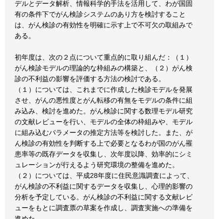
デルとデータ解析、情報科学的手法を活用して、わが国固
有の条件下でがん検診システムのあり方を検討すること
は、がん検診の有効性を明確に示す上で不可欠の取組みで
ある。
初年度は、次の２点について重点的に取り組んだ：（１）
がん検診モデルの理論的な枠組みの構築と、（２）がん検
診の不利益の影響を評価する方法の検討である。
（１）については、これまでに作成した検診モデルを発展
させ、がんの悪性度とがん転移の有無をモデルの条件に組
み込み、検討を進めた。がん検診に関する数理モデル研究
の文献レビューを行い、モデルの全体の枠組みや、モデル
に組み込むパラメータの推定方法等を検討した。また、が
ん検診の有効性を判断する上で必要となるわが国のがん罹
患率等の既存データを収集し、次年度以降、効率的にシミ
ュレーションが行えるよう研究環境の整備を進めた。
（２）については、平成28年度に住民意識調査によって、
がん検診の不利益に関するデータを収集し、心理的影響の
分析を予定している。がん検診の不利益に関する文献レビ
ューをもとに調査票の草案を作成し、調査実施への準備を
進めた。