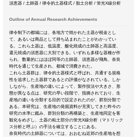
須恵器 / 土師器 / 律令的土器様式 / 胎土分析 / 蛍光X線分析
Outline of Annual Research Achievements
律令制下の都城には、各地方で焼かれた土器が税金とし
て、あるいは商品として持ち込まれたことがわかってい
る。これら土器は、低温度、酸化焼成の土師器と高温度、
還元焼成の須恵器に大別できる。いずれも多様な器種が作
られ、数量的にはほぼ同等の土師器、須恵器が飛鳥、奈良
時代を通じて生産され、都城で消費された。
これら土器群は、律令的土器様式と呼ばれ、共通する規格
性を追求した土器群であるとの評価がなされている。しか
しながら、生産地の違いによって、製作技法や大きさ、形
態が異なる点は、研究の早い段階で、指摘されており、生
産地の違いを分類する目的で設定されたのが、群別分類で
ある。本研究は、生産地の発掘資料が充実してきた昨今の
研究の水準に鑑み、群別分類の再構築と、生産地同定を客
観化をめざし、土器の粘土部分の蛍光X線分析（マトリック
ス分析と呼ぶ）の手法を確立することにある。
奈良時代の土師器については、おおむね近郊の生産地を想