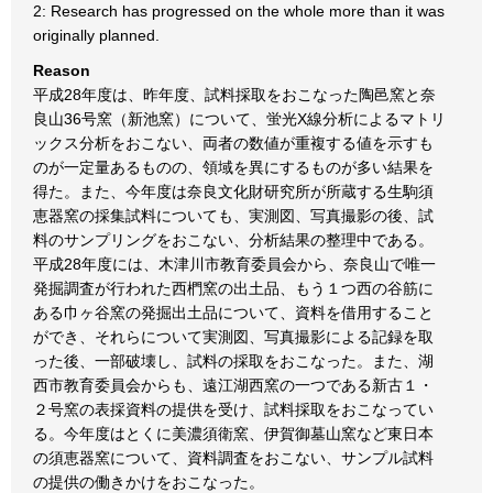
2: Research has progressed on the whole more than it was
originally planned.
Reason
平成28年度は、昨年度、試料採取をおこなった陶邑窯と奈
良山36号窯（新池窯）について、蛍光X線分析によるマトリ
ックス分析をおこない、両者の数値が重複する値を示すも
のが一定量あるものの、領域を異にするものが多い結果を
得た。また、今年度は奈良文化財研究所が所蔵する生駒須
恵器窯の採集試料についても、実測図、写真撮影の後、試
料のサンプリングをおこない、分析結果の整理中である。
平成28年度には、木津川市教育委員会から、奈良山で唯一
発掘調査が行われた西椚窯の出土品、もう１つ西の谷筋に
ある巾ヶ谷窯の発掘出土品について、資料を借用すること
ができ、それらについて実測図、写真撮影による記録を取
った後、一部破壊し、試料の採取をおこなった。また、湖
西市教育委員会からも、遠江湖西窯の一つである新古１・
２号窯の表採資料の提供を受け、試料採取をおこなってい
る。今年度はとくに美濃須衛窯、伊賀御墓山窯など東日本
の須恵器窯について、資料調査をおこない、サンプル試料
の提供の働きかけをおこなった。