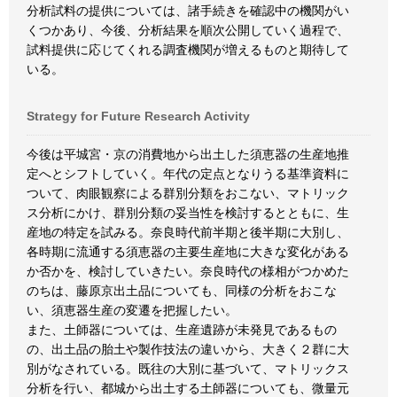
分析試料の提供については、諸手続きを確認中の機関がい
くつかあり、今後、分析結果を順次公開していく過程で、
試料提供に応じてくれる調査機関が増えるものと期待して
いる。
Strategy for Future Research Activity
今後は平城宮・京の消費地から出土した須恵器の生産地推
定へとシフトしていく。年代の定点となりうる基準資料に
ついて、肉眼観察による群別分類をおこない、マトリック
ス分析にかけ、群別分類の妥当性を検討するとともに、生
産地の特定を試みる。奈良時代前半期と後半期に大別し、
各時期に流通する須恵器の主要生産地に大きな変化がある
か否かを、検討していきたい。奈良時代の様相がつかめた
のちは、藤原京出土品についても、同様の分析をおこな
い、須恵器生産の変遷を把握したい。
また、土師器については、生産遺跡が未発見であるもの
の、出土品の胎土や製作技法の違いから、大きく２群に大
別がなされている。既往の大別に基づいて、マトリックス
分析を行い、都城から出土する土師器についても、微量元