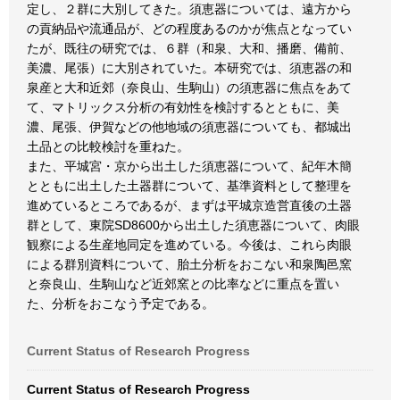
定し、２群に大別してきた。須恵器については、遠方から
の貢納品や流通品が、どの程度あるのかが焦点となってい
たが、既往の研究では、６群（和泉、大和、播磨、備前、
美濃、尾張）に大別されていた。本研究では、須恵器の和
泉産と大和近郊（奈良山、生駒山）の須恵器に焦点をあて
て、マトリックス分析の有効性を検討するとともに、美
濃、尾張、伊賀などの他地域の須恵器についても、都城出
土品との比較検討を重ねた。
また、平城宮・京から出土した須恵器について、紀年木簡
とともに出土した土器群について、基準資料として整理を
進めているところであるが、まずは平城京造営直後の土器
群として、東院SD8600から出土した須恵器について、肉眼
観察による生産地同定を進めている。今後は、これら肉眼
による群別資料について、胎土分析をおこない和泉陶邑窯
と奈良山、生駒山など近郊窯との比率などに重点を置い
た、分析をおこなう予定である。
Current Status of Research Progress
Current Status of Research Progress