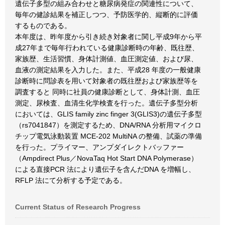
遺伝子多型の組み合わせと糖尿病発症の関連性について、
毎年の健診結果を補正しつつ、予防医学的、縦断的に評価
するものである。
本年度は、昨年度から引き続き対象者に関し平成9年から平
成27年まで毎年行われている健康診断時の年齢、既往歴、
家族歴、生活習慣、身体計測値、血圧測定値、および尿、
血液の測定結果を入力した。また、平成28 年度の一般健康
診断時に問診表を用いて対象者の既往歴および家族歴等を
調査すると 同時に社員の健康診断として、身体計測、血圧
測定、尿検査、血清生化学検査を行った。遺伝子多型分析
においては、GLIS family zinc finger 3(GLIS3)の遺伝子多型
（rs7041847）を測定するため、DNA/RNA 分析用マイクロ
チップ電気泳動装置 MCE-202 MultiNA の整備、試薬の準備
を行った。プライマー、アンプダイレクトバッファー
（Ampdirect Plus／NovaTaq Hot Start DNA Polymerase）
による直接PCR 法により遺伝子を含んだDNA を増幅し、
RFLP 法にて分析する予定である。
Current Status of Research Progress