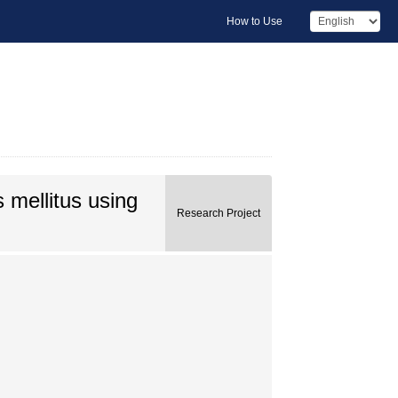
How to Use
 mellitus using
Research Project