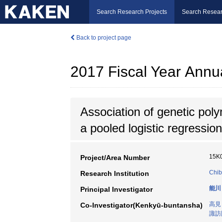
Search Research Projects
Search Resear
Back to project page
2017 Fiscal Year Annu
Association of genetic pol
a pooled logistic regression
15K
Project/Area Number
Chib
Research Institution
能川
Principal Investigator
高見
Co-Investigator(Kenkyū-buntansha)
諏訪