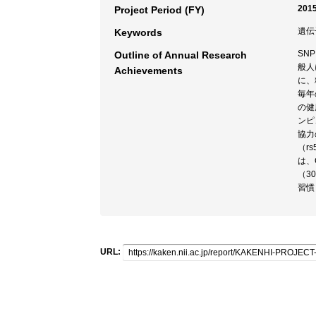
2015
Project Period (FY)
遺伝
Keywords
SN
Outline of Annual Research
般人
Achievements
に、
毎年
の健
ンピ
協力
（r
は、
（3
習慣
URL: