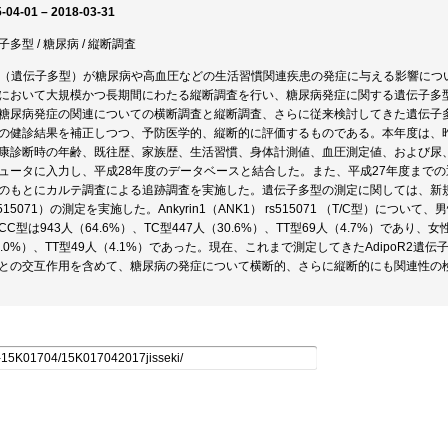
-04-01 – 2018-03-31
子多型 / 糖尿病 / 縦断調査
P（遺伝子多型）が糖尿病や高血圧などの生活習慣関連疾患の発症に与える影響につ
において大規模かつ長期間にわたる縦断調査を行い、糖尿病発症に関する遺伝子多型
糖尿病発症の関連についての横断調査と縦断調査、さらに従来検討してきた遺伝子
の健診結果を補正しつつ、予防医学的、縦断的に評価するものである。本年度は、昨
康診断時の年齢、既往歴、家族歴、生活習慣、身体計測値、血圧測定値、および尿
ュータに入力し、平成28年度のデータベースと結合した。また、平成27年度まで
のもとにカルテ調査による追跡調査を実施した。遺伝子多型の測定に関しては、新規多型で
s515071）の測定を実施した。Ankyrin1（ANK1） rs515071 （T/C型）につ
CC型は943人（64.6%）、TC型447人（30.6%）、TT型69人（4.7%）であり、女
0.0%）、TT型49人（4.1%）であった。現在、これまで測定してきたAdipoR2
との交互作用を含めて、糖尿病の発症について横断的、さらに縦断的にも関連性の