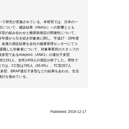
いて研究が実施されている。本研究では、日本の一
について、健診結果（HbA1c）への影響ととも
多型の組み合わせと糖尿病発症の関連性について、
年度から引き続き対象者に関し、平成27・28年度
、血液の測定結果を会社の健康管理センターにてコ
の退職した対象者について、対象事業所のスタッフの
あるAnkyrin1（ANK1）の遺伝子多型
いて、男性1191人、女性1459人の測定が終了した。男性で
性では、CC型は785人（65.9%）、TC型357人
遺伝子多型、BRAP遺伝子多型などの結果をあわせ、生活
検討を進めている。
Published: 2018-12-17