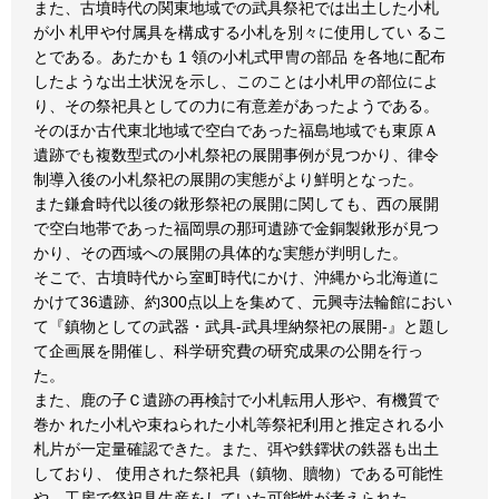
また、古墳時代の関東地域での武具祭祀では出土した小札
が小 札甲や付属具を構成する小札を別々に使用してい るこ
とである。あたかも 1 領の小札式甲冑の部品 を各地に配布
したような出土状況を示し、このことは小札甲の部位によ
り、その祭祀具としての力に有意差があったようである。
そのほか古代東北地域で空白であった福島地域でも東原Ａ
遺跡でも複数型式の小札祭祀の展開事例が見つかり、律令
制導入後の小札祭祀の展開の実態がより鮮明となった。
また鎌倉時代以後の鍬形祭祀の展開に関しても、西の展開
で空白地帯であった福岡県の那珂遺跡で金銅製鍬形が見つ
かり、その西域への展開の具体的な実態が判明した。
そこで、古墳時代から室町時代にかけ、沖縄から北海道に
かけて36遺跡、約300点以上を集めて、元興寺法輪館におい
て『鎮物としての武器・武具-武具埋納祭祀の展開-』と題し
て企画展を開催し、科学研究費の研究成果の公開を行っ
た。
また、鹿の子Ｃ遺跡の再検討で小札転用人形や、有機質で
巻か れた小札や束ねられた小札等祭祀利用と推定される小
札片が一定量確認できた。また、弭や鉄鐸状の鉄器も出土
しており、 使用された祭祀具（鎮物、贖物）である可能性
や、工房で祭祀具生産をしていた可能性が考えられた。