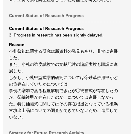
Current Status of Research Progress
Current Status of Research Progress
3: Progress in research has been slightly delayed.
Reason
小札祭祀に関する研究は新資料の発見もあり、非常に進展
した。
また、小札の強度試験での文献記述の論証実験も順調に進
展した。
しかし、小札甲型式学的研究については③鉄革併用甲がど
の位存在していたかについては
事例の増加である程度解明できたが①裲襠式が存在したの
か、②綿襖甲が存在したのか、については進展しなかっ
た。特に裲襠式に関してはその存在根拠となっている椒浜
古墳出土品についての調査ができていないため、進展して
いない。
Strategy for Future Research Activity