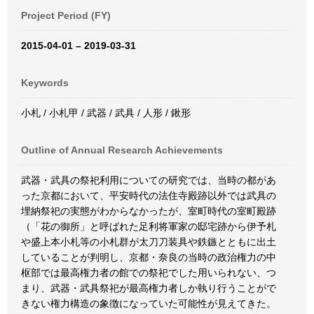
Project Period (FY)
2015-04-01 – 2019-03-31
Keywords
小札 / 小札甲 / 武器 / 武具 / 人形 / 鍬形
Outline of Annual Research Achievements
武器・武具の祭祀利用についての研究では、当時の都があ
った京都において、平安時代の法住寺殿跡以外では武具の
埋納祭祀の実態がわからなかったが、室町時代の室町殿跡
（「花の御所」と呼ばれた足利将軍家の邸宅跡から伊予札
や盛上本小札等の小札群が太刀刀装具や鉄鏃とともに出土
していることが判明し、京都・奈良の当時の政治権力の中
枢部では最高権力者の館での祭祀でした用いられない、つ
まり、武器・武具祭祀が最高権力者しか執り行うことがで
きない権力構造の象徴になっていた可能性が見えてきた。