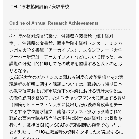
IFEL / 学校協同評価 / 実験学校
Outline of Annual Research Achievements
今年度の資料調査活動は、沖縄県立図書館（郷土資料
室）、沖縄県公文書館、西南学院史資料センター、ミシガ
ン州立大学文書館（アーカイブス）、スタンフォード大学
フーバー研究所（アーカイブス）などにおいて行った。本
課題の研究目的に即してその成果を整理すると以下のとお
りとなる。
(1)琉球大学のガバナンスに関わる制度会改革構想とその実
現過程の解明に関する課題については、戦後の占領期日本
の教育改革および米軍統治下の沖縄における琉球大学設立
の際の顧問を務めていたJ.G.チャップマン氏に関連する資料
（同氏がヒューストン大学に提出した戦後教育改革をテー
マとする学位請求論文、南部バプテスト派から派遣されて
戦前の西南学院在職当時の事跡に関する諸資料）の収集を
行った。戦後はGHQ／SCAPの宗教関連の顧問であったこ
とが判明し、GHQ在職当時の資料を探求したが発見するに
は至らなかった。