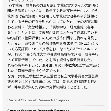
(2)学校長・教育長の力量形成と学校経営スタイルの解明に
関わる課題については、昨年度文教局実験学校において学
校評価（協同評価）を活用した学校経営改善を研究課題に
している学校の存在を明らかにしていたが、その内実に関
わる資料（『文教時報』、『実験学校 研究集録（各年
版）』）とともに、文教局が２度にわたって作成している
学校評価（協同評価）のための規準に関する資料を発見し
た。また、戦後改革期の教育指導者養成講習（IFEL）にお
いて協同評価について指導をおこなったCI&EのI.ネルソン
が、1950年頃に琉球大学や各農林高校等で講演・研修を行
って直接伝達していたことを示す資料を複数発見した。こ
れらの資料をもとに、翌年度6月の日本教育経営学会大会に
おいて口頭発表を行う予定である。
なお、(3)私立学校法の成立過程と私立大学委員会の運営実
態の解明に関する課題については、新規の資料調査を行わ
ず、昨年度収集した資料の分析の継続にとどまった。
Current Status of Research Progress
Current Status of Research Progress