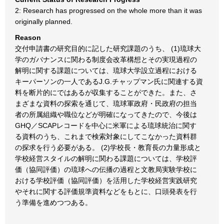
2: Research has progressed on the whole more than it was
originally planned.
Reason
交付申請書の研究目的に記した研究課題のうち、 (1)琉球大
学のガバナンスに関わる制度会改革構想とその実現過程の
解明に関する課題については、琉球大学設立過程における
キーパーソンの一人であるJ.G.チャップマン氏に関連する資
料を断片的にではあるが収集することができた。また、さ
まざまな資料の探索を通じて、琉球軍政府・民政府の担当
者の所属組織や職位などが明確になってきたので、今後は
GHQ／SCAPレコードを中心に米軍による琉球統治に関す
る資料のうち、これまで検索対象にしてこなかった資料群
の探求を行う必要がある。 (2)学校長・教育長の力量形成と
学校経営スタイルの解明に関わる課題については、学校評
価（協同評価）の琉球への伝播の過程と文教局実験学校に
おける学校評価（協同評価）を活用した学校経営実践研究
やそれに関する評価規準資料などをもとに、口頭発表を行
う準備を進めつつある。