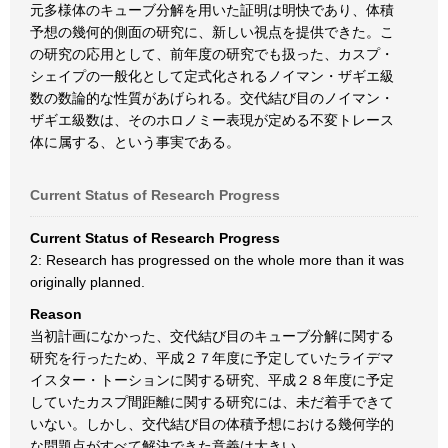
元多様体のキューブ分解を用いた証明は明快であり、体積
予想の幾何的側面の研究に、新しい視点を提供できた。こ
の研究の応用として、前年度の研究でも扱った、カスプ・
シェイプの一般化として定式化されるノイマン・ザギエ級
数の数論的な性質があげられる。交代結び目のノイマン・
ザギエ級数は、そのホロノミー表現が定める不変トレース
体に属する、という事実である。
Current Status of Research Progress
Current Status of Research Progress
2: Research has progressed on the whole more than it was
originally planned.
Reason
当初計画になかった、交代結び目のキューブ分解に関する
研究を行ったため、平成２７年度に予定していたライデマ
イスター・トーションに関する研究、平成２８年度に予定
していたカスプ間距離に関する研究には、未だ着手できて
いない。しかし、交代結び目の体積予想における幾何学的
な問題点がすべて解決できた意義は大きい。