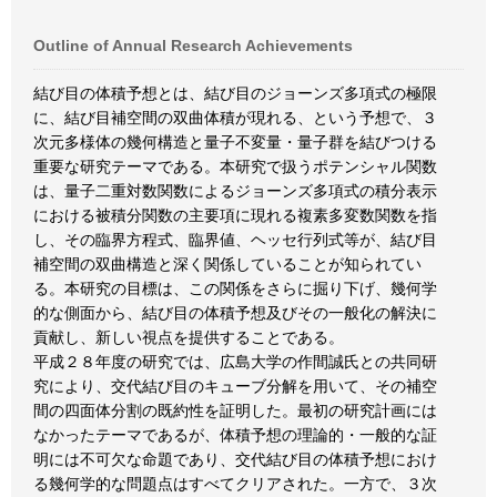
Outline of Annual Research Achievements
結び目の体積予想とは、結び目のジョーンズ多項式の極限
に、結び目補空間の双曲体積が現れる、という予想で、３
次元多様体の幾何構造と量子不変量・量子群を結びつける
重要な研究テーマである。本研究で扱うポテンシャル関数
は、量子二重対数関数によるジョーンズ多項式の積分表示
における被積分関数の主要項に現れる複素多変数関数を指
し、その臨界方程式、臨界値、ヘッセ行列式等が、結び目
補空間の双曲構造と深く関係していることが知られてい
る。本研究の目標は、この関係をさらに掘り下げ、幾何学
的な側面から、結び目の体積予想及びその一般化の解決に
貢献し、新しい視点を提供することである。
平成２８年度の研究では、広島大学の作間誠氏との共同研
究により、交代結び目のキューブ分解を用いて、その補空
間の四面体分割の既約性を証明した。最初の研究計画には
なかったテーマであるが、体積予想の理論的・一般的な証
明には不可欠な命題であり、交代結び目の体積予想におけ
る幾何学的な問題点はすべてクリアされた。一方で、３次