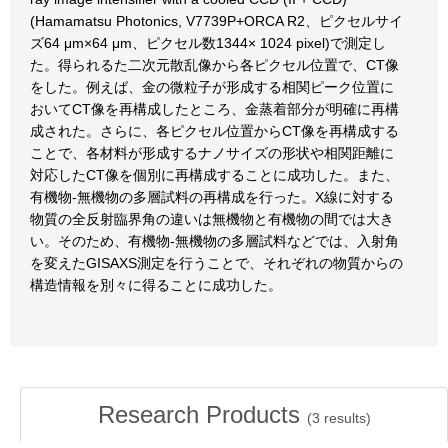
(Hamamatsu Photonics, V7739P+ORCA R2、ピクセルサイ
ズ64 μm×64 μm、ピクセル数1344× 1024 pixel)で測定し
た。得られるた二次元散乱像から各ピクセル位置で、CT像
をした。例えば、金の微粒子が形成する相関ピーク位置に
おいてCT像を再構成したところ、金蒸着部分が明確に再構
成された。さらに、各ピクセル位置からCT像を再構成する
ことで、各材料が形成するナノサイズの形状や相関距離に
対応したCT像を個別に再構成することに成功した。また、
有機物-無機物の多層試料の再構成を行った。X線に対する
物質の全反射臨界角の違いは無機物と有機物の間では大き
い。そのため、有機物-無機物の多層試料などでは、入射角
を変えたGISAXS測定を行うことで、それぞれの物質からの
構造情報を別々に得ることに成功した。
Research Products
(
3
results)