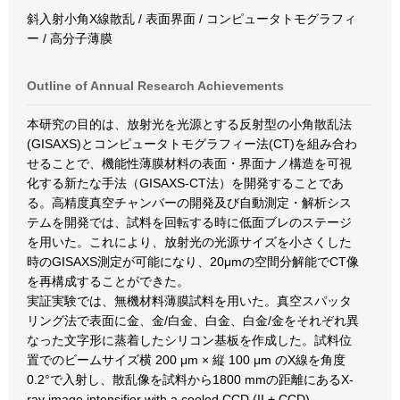
斜入射小角X線散乱 / 表面界面 / コンピュータトモグラフィ
ー / 高分子薄膜
Outline of Annual Research Achievements
本研究の目的は、放射光を光源とする反射型の小角散乱法
(GISAXS)とコンピュータトモグラフィー法(CT)を組み合わ
せることで、機能性薄膜材料の表面・界面ナノ構造を可視
化する新たな手法（GISAXS-CT法）を開発することであ
る。高精度真空チャンバーの開発及び自動測定・解析シス
テムを開発では、試料を回転する時に低面ブレのステージ
を用いた。これにより、放射光の光源サイズを小さくした
時のGISAXS測定が可能になり、20μmの空間分解能でCT像
を再構成することができた。
実証実験では、無機材料薄膜試料を用いた。真空スパッタ
リング法で表面に金、金/白金、白金、白金/金をそれぞれ異
なった文字形に蒸着したシリコン基板を作成した。試料位
置でのビームサイズ横 200 μm × 縦 100 μm のX線を角度
0.2°で入射し、散乱像を試料から1800 mmの距離にあるX-
ray image intensifier with a cooled CCD (II + CCD)