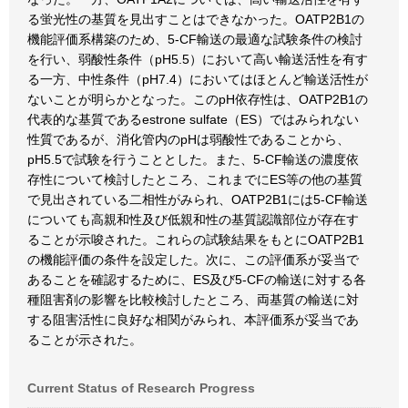
る蛍光性の基質を見出すことはできなかった。OATP2B1の
機能評価系構築のため、5-CF輸送の最適な試験条件の検討
を行い、弱酸性条件（pH5.5）において高い輸送活性を有す
る一方、中性条件（pH7.4）においてはほとんど輸送活性が
ないことが明らかとなった。このpH依存性は、OATP2B1の
代表的な基質であるestrone sulfate（ES）ではみられない
性質であるが、消化管内のpHは弱酸性であることから、
pH5.5で試験を行うこととした。また、5-CF輸送の濃度依
存性について検討したところ、これまでにES等の他の基質
で見出されている二相性がみられ、OATP2B1には5-CF輸送
についても高親和性及び低親和性の基質認識部位が存在す
ることが示唆された。これらの試験結果をもとにOATP2B1
の機能評価の条件を設定した。次に、この評価系が妥当で
あることを確認するために、ES及び5-CFの輸送に対する各
種阻害剤の影響を比較検討したところ、両基質の輸送に対
する阻害活性に良好な相関がみられ、本評価系が妥当であ
ることが示された。
Current Status of Research Progress