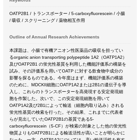
Keywords
OATP2B1 / トランスポーター / 5-carboxyfluorescein / 小腸
/ 吸収 / スクリーニング / 薬物相互作用
Outline of Annual Research Achievements
本課題は、小腸で有機アニオン性医薬品の吸収を担ってい
るorganic anion transporting polypeptide 1A2（OATP1A2）
及びOATP2B1 の蛍光性基質を利用した機能評価系の構築を
試み、その評価系を用いてOATP に対する飲食物中成分の
影響を探るものである。今年度はまず、機能評価系の構築
のために、MDCKII細胞にOATP1A2または2B1の遺伝子を導
入し、これらのトランスポーターを高発現する安定発現細
胞を作製した。次いで、この安定発現細胞を用いて
OATP1A2及び2B1によって輸送（細胞内取り込み）される
蛍光性基質の検索を行った。その結果、これまでに代表者
らが見出していたOATP2B1の基質である5-
carboxyfluorescein（5-CF）が検索の対象とした他の蛍光性
物質よりもOATP2B1による輸送活性が高いことが明らかに
なった。一方、OATP1A2については、高い輸送活性を有す