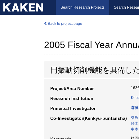
Search Research Projects
Search Resear
Back to project page
2005 Fiscal Year Annu
円振動切削機能を具備し
163
Project/Area Number
Kobe
Research Institution
森脇
Principal Investigator
柴坂
Co-Investigator(Kenkyū-buntansha)
鈴木
中本
楕円