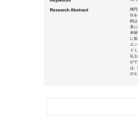
Keywords
楕円
Research Abstract
出を
削は
具に
本研
に加
エン
ドミ
以上
がで
は、
のエ