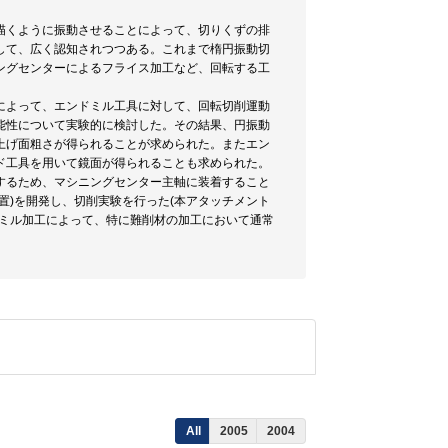
描くように振動させることによって、切りくずの排
して、広く認知されつつある。これまで楕円振動切
ングセンターによるフライス加工など、回転する工
によって、エンドミル工具に対して、回転切削運動
能性について実験的に検討した。その結果、円振動
上げ面粗さが得られることが求められた。またエン
ド工具を用いて鏡面が得られることも求められた。
するため、マシニングセンター主軸に装着すること
置)を開発し、切削実験を行った(本アタッチメント
ドミル加工によって、特に難削材の加工において通常
All
2005
2004