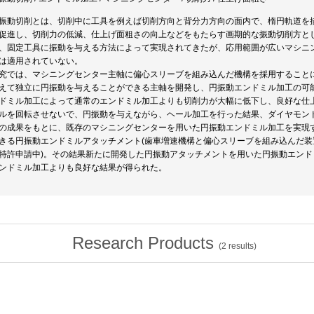
振動切削とは、切削中に工具を例えば切削方向と背分力方向の面内で、楕円軌道を
促進し、切削力の低減、仕上げ面粗さの向上などをもたらす画期的な振動切削方と
、固定工具に振動を与える方法によって実現されてきたが、応用範囲が広いマシニ
は適用されていない。
究では、マシニングセンター主軸に偏心スリーブを組み込んだ機構を採用すること
えて独立に円振動を与えることができる主軸を開発し、円振動エンドミル加工の可
ドミル加工によって通常のエンドミル加工よりも切削力が大幅に低下し、良好な仕
ルを回転させないで、円振動を与えながら、ヘール加工を行った結果、ダイヤモン
の成果をもとに、既存のマシニングセンターを用いた円振動エンドミル加工を実現
きる円振動エンドミルアタッチメント(歯車増速機構と偏心スリーブを組み込んだ装
特許申請中)。その結果新たに開発した円振動アタッチメントを用いた円振動エン
ンドミル加工よりも良好な結果が得られた。
Research Products
(
2
results)