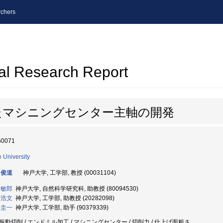
chers
al Research Report
たマシニングセンター主軸の開発
60071
 University
 俊道
神戸大学, 工学部, 教授 (00031104)
 敏郎
神戸大学, 自然科学研究科, 助教授 (80094530)
 浩文
神戸大学, 工学部, 助教授 (20282098)
 圭一
神戸大学, 工学部, 助手 (90379339)
振動切削 / エンドミル加工 / マシニングセンター / 切削力 / 仕上げ面粗さ