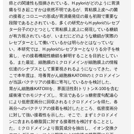
癌との関連性も指摘されている。H.pyloriがどのように胃潰
瘍を引き起こすかは依然不明であるが、胃粘膜上皮への菌
の接着とコロニーの形成が胃潰瘍発症の最も初期で重要な
段階であるとされている。多くの研究からH.pyloriのレセプ
ター分子のひとつとして胃粘膜上皮上に発現している糖鎖
が有力視されているが、いまだにどのような糖鎖が実際の
レセプターとして働いているかは明らかとはなっていな
い。本研究では、H.pyloriのレセプターとなりうる分子を検
索し、その接着機能性糖鎖を解明することを目的としてい
る。また最近、細胞膜のミクロドメインが細胞膜上の情報
伝達のシナプスとして重要視されるようになってきた。そ
こで本年度は、培養胃がん細胞株KATOIIIのミクロドメイン
が当該バクテリアの接着に寄与しているかを検討した。
胃がん細胞株KATOIIIを、界面活性剤トリトンX-100を含む
緩衝液でホモジナイズし、常法であるショ糖密度勾配遠心
により低密度画分に回収されるミクロドメインを得た。各
画分へのバクテリアの接着を検討したところ、低密度画分
に対して強い接着性を示した。そこで、まずミクロドメイ
ンに含まれる糖脂質に対する接着性を検討することとし
た。ミクロドメインより脂質成分を抽出し、イオン交換ク