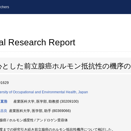
chers
al Research Report
心とした前立腺癌ホルモン抵抗性の機序の
91629
ersity of Occupational and Environmental Health, Japan
 直浩
産業医科大学, 医学部, 助教授 (30209100)
 昌良
産業医科大学, 医学部, 助手 (80369066)
腺癌 / ホルモン感受性 / アンドロゲン受容体
度までの研究引き続き前立腺癌のホルモン抵抗性機序について検討した。