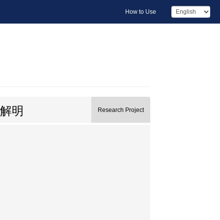
How to Use
解明
Research Project