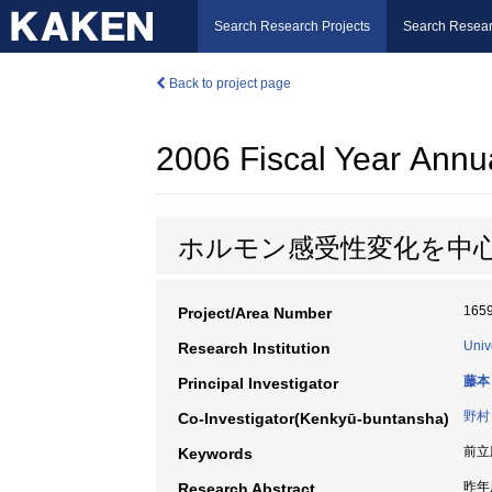
Search Research Projects
Search Resear
Back to project page
2006 Fiscal Year Annu
ホルモン感受性変化を中
165
Project/Area Number
Univ
Research Institution
藤本
Principal Investigator
野村
Co-Investigator(Kenkyū-buntansha)
前立
Keywords
昨年
Research Abstract