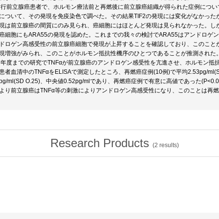
)進行前立腺癌患者で、ホルモン療法前と再燃後に前立腺癌組織が得られた症例につい
F2について、その発現を免疫染色で調べた。その結果TIF2の発現には変化がなかったが
現は前立腺癌の間質にのみ見られ、癌細胞にはほとんど発現は見られなかった。しか
癌細胞にもARA55の発現を認めた。これまでの我々の検討でARA55はアンドロ
ドロゲン高感受性の前立腺癌細胞で発現が上昇することを確認しており、このことか
現増強がみられ、このことがホルモン抵抗性機序のひとつであることが推測された
)前年度までの研究でTNFαが前立腺癌のアンドロゲン感受性を亢進させ、ホルモン
患者血清中のTNFαをELISAで測定したところ、再燃癌症例(10例)で平均2.53pg/ml(SD
9pg/ml(SD O.25)、中央値0.52pg/mlであり、再燃癌症例で有意に高値であった(P<0.0
より前立腺癌はTNFα等の刺激によりアンドロゲン高感受性になり、このことは再
Research Products
(
2
results)