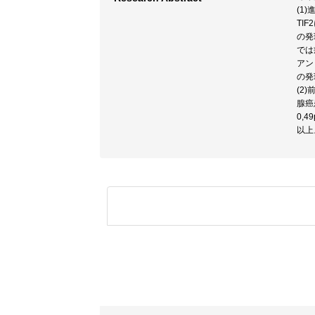
(1
TI
の発
では
アン
の発
(2
腺癌
0,4
以上