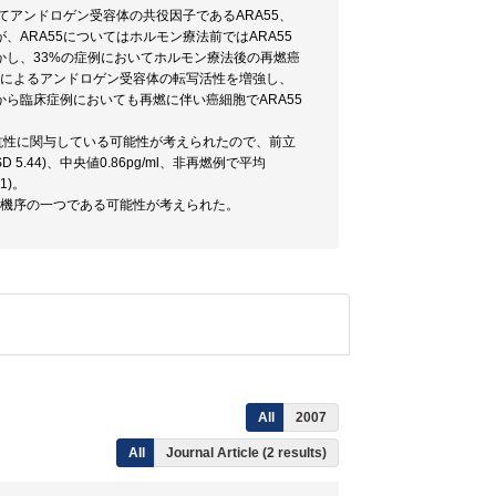
てアンドロゲン受容体の共役因子であるARA55、
、ARA55についてはホルモン療法前ではARA55
し、33%の症例においてホルモン療法後の再燃癌
ゲンによるアンドロゲン受容体の転写活性を増強し、
ら臨床症例においても再燃に伴い癌細胞でARA55
。
抵抗性に関与している可能性が考えられたので、前立
 5.44)、中央値0.86pg/ml、非再燃例で平均
1)。
燃機序の一つである可能性が考えられた。
All
2007
All
Journal Article (2 results)