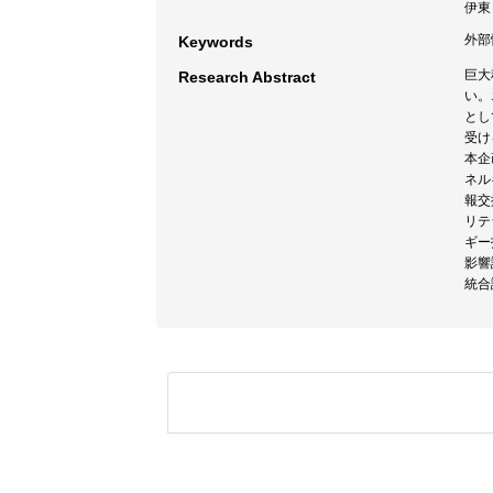
伊東
外部
Keywords
巨大
Research Abstract
い。
とし
受け
本企
ネル
報交
リテ
ギー
影響
統合