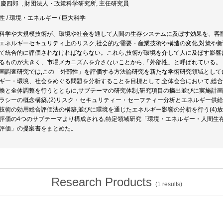
 慶四郎 , 財団法人・政策科学研究所, 主任研究員
性 / 環境・エネルギー / 巨大科学
科学や大規模技術が、環境や社会を通して人間の生存システムに及ぼす効果を、客
エネルギーセキュリティ上のリスク,社会的な需要・産業技術や構造の変化,対策や
て統合的に評価されなければならない。これら,技術が環境を介して人に及ぼす影
るものが大きく、市場メカニズムを介さないことから,「外部性」と呼ばれている。
画調査研究では,この「外部性」を評価する方法論研究を新たな学術研究領域として
ギー・環境、社会をめぐる問題を分析することを目標として,全体会合において,総
換と全体調整を行うとともに,サブテーマの研究体制,研究項目の摘出並びに実施計画の
ラシーの概念構築,(2)リスク・セキュリティー・セーフティー分析とエネルギー供給
技術の効用総合評価法の構築,並びに環境を通じたエネルギー影響の分析を行う(4)
評価の4つのサブテーマより構成される,特定領域研究「環境・エネルギー・人間生
評価」の提案書をまとめた。
Research Products
(
1
results)