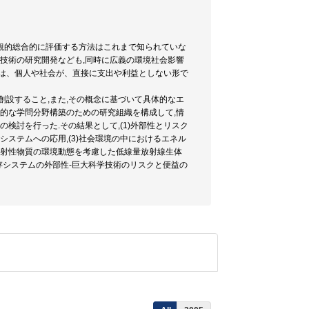
観的総合的に評価する方法はこれまで知られていな
新技術の研究開発なども,同時に広義の環境社会影響
響は、個人や社会が、直接に支出や利益としない形で
創設すること,また,その概念に基づいて具体的なエ
合的な学問分野構築のための研究組織を構成して,情
検討を行った.その結果として,(1)外部性とリスク
システムへの応用,(3)社会環境の中におけるエネル
放射性物質の環境動態を考慮した低線量放射線生体
存システムの外部性-巨大科学技術のリスクと便益の