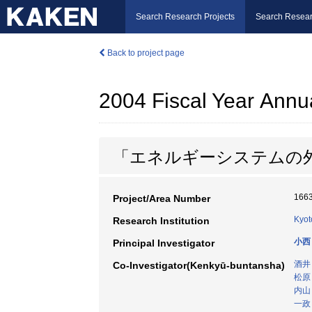
Search Research Projects
Search Resear
Back to project page
2004 Fiscal Year Annu
「エネルギーシステムの
166
Project/Area Number
Kyot
Research Institution
小西
Principal Investigator
酒井
Co-Investigator(Kenkyū-buntansha)
松原
内山
一政