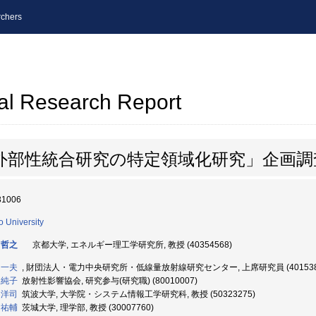
chers
al Research Report
外部性統合研究の特定領域化研究」企画調
31006
o University
 哲之
京都大学, エネルギー理工学研究所, 教授 (40354568)
 一夫
, 財団法人・電力中央研究所・低線量放射線研究センター, 上席研究員 (401538
 純子
放射性影響協会, 研究参与(研究職) (80010007)
 洋司
筑波大学, 大学院・システム情報工学研究科, 教授 (50323275)
 祐輔
茨城大学, 理学部, 教授 (30007760)