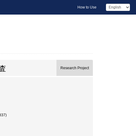
How to Use
査
Research Project
37)