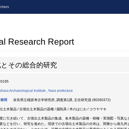
chers
al Research Report
成とその総合的研究
20195
ihara Archaeological Institute , Nara prefecture
 裕明
奈良県立橿原考古学研究所, 調査第1課, 主任研究員 (90260372)
出土木製品 / 古墳出土木製品の器種 / 掘削具 / 木のはにわ / コウヤマキ
度に引き続いて、古墳出土木製品の集成、各木製品の器種・樹種・実測図・写真な
査などを行い、研究を進めた。現状での古墳出土木製品の分布は、関東から南九州