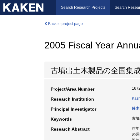
Search Research Projects
Search Resear
Back to project page
2005 Fiscal Year Annu
古墳出土木製品の全国集
167
Project/Area Number
Kash
Research Institution
鈴木
Principal Investigator
古墳
Keywords
昨年
Research Abstract
の調