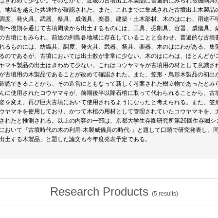
はきわめて少ない。そのなかで、近畿の古墳出土木製品に普遍的にみられる掘削具
、地域を越えた共通性が確認された。また、これまでに集成された古墳出土木製品
調度、発火具、武器、祭具、威儀具、楽器、建築・土木部材、木のはにわ、用途不明
期〜後期を通じて古墳周濠から出土するものには、工具、掘削具、容器、威儀具、
の古墳にもみられ、前述の列島各地域に存在していることと合わせ、普遍的な古墳
れるものには、紡織具、調度、発火具、武器、祭具、楽器、木のはにわがある。集
るのであるが、古墳においては出土数が非常に少ない。木のはにわは、ほとんどが
ヤマキ製品の出土はきわめて少ない。これはコウヤマキが古墳用の材として意識さ
が古墳用の木製品であることが改めて確認された。また、笠形・鳥形木製品の初出
確認できることから、その造営にともなって新しく考案された樹立物であったとみ
んに使用されたコウヤマキが、前期後半以降石棺に取って代わられることから、古
姿を変え、再び巨大古墳において使用されるようになったと考えられる。また、笠
ウヤマキを使用しており、かつて木棺の用材として管理されていたコウヤマキを、
されたと推測される。以上の内容の一部は、京都大学生存圏研究所第26回生存圏シ
において『古墳時代の木の利用-木製威儀具の時代-」と題して口頭で研究発表し、
出土する木製品」と題した論文も今年度発表予定である。
Research Products
(
5
results)