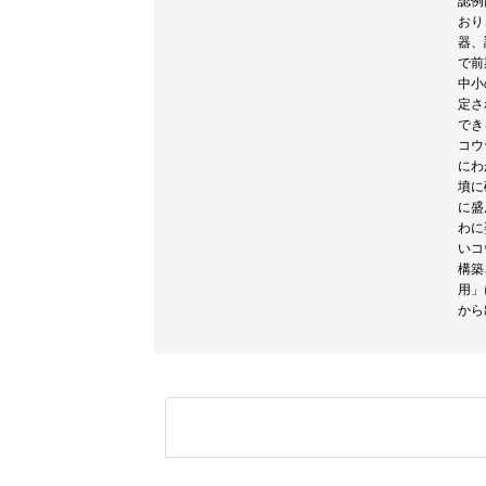
認例
おり
器、
で前
中小
定さ
でき
コウ
にわ
墳に
に盛
わに
いコ
構築
用」
から