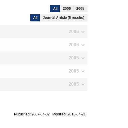
All
2006
2005
All
Journal Article (5 results)
2006
2006
2005
2005
2005
Published: 2007-04-02 Modified: 2016-04-21