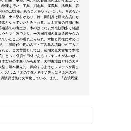
が、関東、中部、南九州の各古墳周濠から出土して
の整理を行い、工具、掘削具、運搬具、紡織具、容
品の13器種があることを明らかにした。そのなか
建築・土木部材があり、特に掘削具は巨大古墳にも
要素となっていたとみられる。出土古墳の時期が限
落遺跡での出土は、木のはにわ以外比較的多く確認
コウヤマキ製であり、一方同時期の集落遣跡からの
れていたことの現れとみられ、木棺と同様に木のは
が、古墳時代中期の古市・百舌鳥古墳群中の巨大古
られる。この背景としては、前期の巨大古墳で木棺
墳にとって必須の用材であるコウヤマキが木のはに
形木製品の木取りからみて、大型古墳ほど幹の大き
大型古墳へ優先的に供給するようなシステムが再び
ンポジウム「木の文化と科学V 先人に学ぶ木の利
同講演要旨集に文章化している。また、「古墳周濠