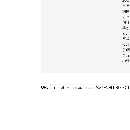
意義
ェア
明白
すべ
内容
準が
るか
平成
概念
(4
これ
の報
URL: