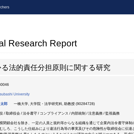
chers
al Research Report
かる法的責任分担原則に関する研究
30046
tsubashi University
 太郎
一橋大学, 大学院・法学研究科, 助教授 (90284728)
役 / 取締役会 / 法令遵守 / コンプライアンス / 内部統制 / 注意義務 / 監視義務
模閉鎖会社を除き、一定の人員と規約等からなる組織を通じて企業内法令遵守体制
むしろ、こうした仕組みにより違法行為等の事実及びその危険性が取締役会に伝達