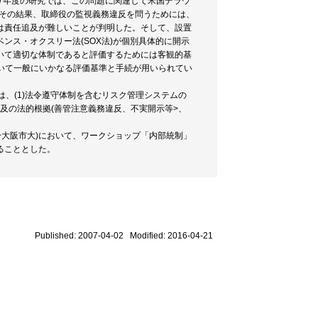
17年度の研究では、この問題に関連して米国デラウ
。その結果、取締役の監視義務違反を問うためには、
は責任追及が難しいことが判明した。そして、設置
ンス・オクスリー法(SOX法)が個別具体的に開示
いて適切な体制であると評価するためには客観的基
いて一般にいかなる評価基準と手続が用いられてい
、(1)法令遵守体制を含むリスク管理システムの
追及の法的根拠(善管注意義務違反、不実開示等>、
於大阪市大)において、ワークショップ「内部統制」
ることとした。
Published: 2007-04-02 Modified: 2016-04-21