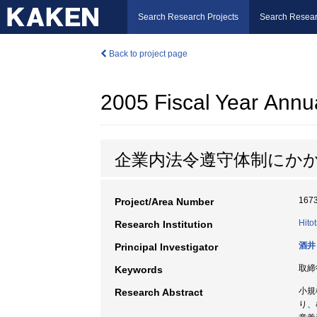
Search Research Projects
Search Resear
Back to project page
2005 Fiscal Year Annu
企業内法令遵守体制にか
167
Project/Area Number
Hito
Research Institution
酒井
Principal Investigator
取締
Keywords
小規
Research Abstract
り、