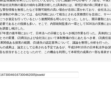
務(監視義務)を果たしたものといえるかどうかに議論の中心が移りつつある。平成
州会社法判例の最近の傾向を調査分析した(具体的には、研究計画のBに関連する)
な警告情報を無視したなど非難可能性の高い場合が念頭に置かれており、会社法上
き体制の中身については、会社判例において相当とされる実務慣行を念頭に、サーベ
につき規定を行っているという連携関係も明らかになった。しかし、開示書類にお
必要であるとの指摘も多い。そこで、内部統制監査の一環としてSOX法の実務にお
を調査し検討した。
17年度の後半期において、日本法への示唆となるべき検討作業を行った。具体的には
とその変遷、(2)商法および会社法において体制整備の任にあたるべき者、(3)責任
)因果関係ある損害の範囲、(5)過失の認定基準について、議論を整理し分析を行った。
らの成果は、論文として公表される予定であるが、平成18年10月の日本私法学会(
告を担当することとなったので、この機会を利用して本研究の成果の一部を発表す